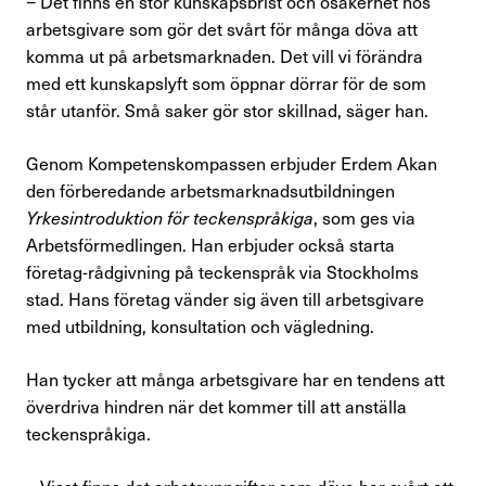
− Det finns en stor kunskapsbrist och osä­kerhet hos
Press & opinion
arbetsgivare som gör det svårt för många döva att
komma ut på arbetsmarkna­den. Det vill vi förändra
Förtroendevald
med ett kunskapslyft som öppnar dörrar för de som
står utanför. Små saker gör stor skillnad, säger han.
Genom Kompetenskompassen erbjuder Erdem Akan
Kontakta oss
den förberedande arbetsmark­nadsutbildningen
Yrkesintroduktion för teckenspråkiga
, som ges via
In English
Arbetsförmedlingen. Han erbjuder också starta
företag-rådgivning på teckenspråk via Stockholms
Logga in
stad. Hans företag vänder sig även till arbetsgivare
med utbild­ning, konsultation och vägledning.
Han tycker att många arbetsgivare har en tendens att
överdriva hindren när det kommer till att anställa
teckenspråkiga.