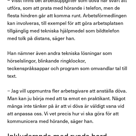
− Visst finns det arbetsuppgifter som döva har svårt att
utföra, som att prata med hörande i telefon, men de
flesta hindren går att komma runt. Arbetsförmedlingen
kan involveras, till exempel för att göra arbetsplatsen
tillgänglig med tekniska hjälpmedel som bildtelefon
med tolk på distans, säger han.
Han nämner även andra tekniska lösningar som
hörselslingor, blinkande ringklockor,
teckenspråksappar och program som omvand­lar tal till
text.
− Jag vill uppmuntra fler arbetsgivare att anställa döva.
Man kan ju börja med att ta emot en praktikant. Något
många inte tänker på är att vi döva är väldigt vana vid
att anpassa oss. Vi vet precis hur vi ska göra för att
kom­municera med hörande, säger han.