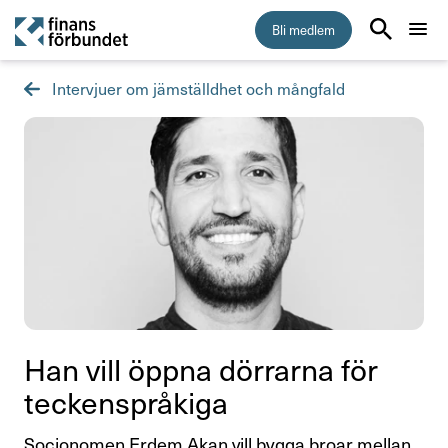
Bli medlem
Intervjuer om jämställdhet och mångfald
Start
Medlemskap
Råd & stöd
Anställningsvillkor
Arbetsmiljö
Jämställdhet och mångfald
Han vill öppna dörrarna för
tecken­språ­kiga
Kollektivavtal
Socionomen Erdem Akan vill bygga broar mellan