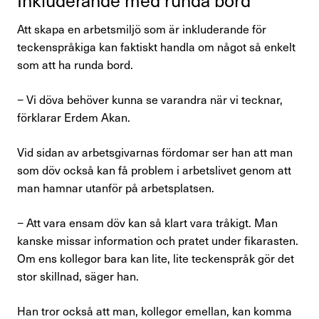
Inklu­de­rande med runda bord
Att skapa en arbetsmiljö som är inkluderan­de för
teckenspråkiga kan faktiskt handla om något så enkelt
som att ha runda bord.
− Vi döva behöver kunna se varandra när vi tecknar,
förklarar Erdem Akan.
Vid sidan av arbetsgivarnas fördomar ser han att man
som döv också kan få problem i arbetslivet genom att
man hamnar utanför på arbetsplatsen.
− Att vara ensam döv kan så klart vara tråkigt. Man
kanske missar information och pratet under fikarasten.
Om ens kollegor bara kan lite, lite teckenspråk gör det
stor skillnad, säger han.
Han tror också att man, kollegor emellan, kan komma