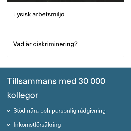
Fysisk arbets­miljö
Vad är diskri­mi­ne­ring?
Till­sam­mans med 30 000
kollegor
Stöd nära och personlig rådgivning
Inkomstförsäkring