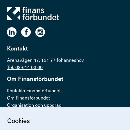
Kontakt
Arenavägen 47, 121 77 Johanneshov
Tel: 08-614 03 00
Om Finans­för­bundet
Kontakta Finansförbundet
Om Finansförbundet
Organisation och uppdrag
Press & opinion
Cookies
Snabb­länkar