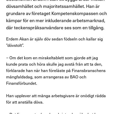
Kompetensutveckling
dövsamhället och majoritetssamhället. Han är
grundare av företaget Kompetenskompassen och
Råd och stöd om lön
kämpar för en mer inkluderande arbetsmarknad,
där teckenspråksanvändare ses som en tillgång.
Pension
Erdem Akan är själv döv sedan födseln och kallar sig
Rättshjälp
”dövstolt”.
Semester
− Om det kom en mirakeltablett som gjorde att jag
kunde prata och höra skulle jag avstå från att ta den,
Sjukskrivning
förklarade han när han föreläste på Finansbranschens
mångfaldsdag, som arrangeras av BAO och
Söka jobb
Finansförbundet.
Uppsägning
Han upplever att många arbetsgivare är onö­digt rädda
för att anställa döva.
Om Finansförbundet