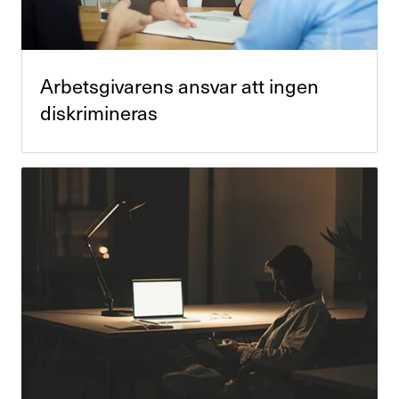
Arbets­gi­va­rens ansvar att ingen
diskri­mi­neras