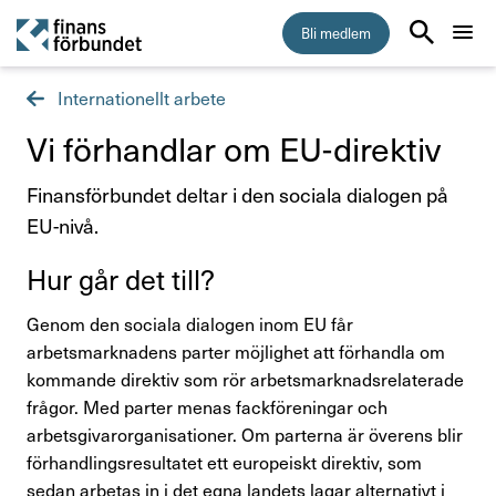
Bli medlem
Internationellt arbete
Start
Vi förhandlar om EU-direktiv
Medlemskap
Finansförbundet deltar i den sociala dialogen på
EU-nivå.
Råd & stöd
Hur går det till?
Om Finansförbundet
Genom den sociala dialogen inom EU får
arbetsmarknadens parter möjlighet att förhandla om
Press & opinion
kommande direktiv som rör arbetsmarknadsrelaterade
frågor. Med parter menas fackföreningar och
Presskontakt
arbetsgivarorganisationer. Om parterna är överens blir
förhandlingsresultatet ett europeiskt direktiv, som
Pressmeddelanden
sedan arbetas in i det egna landets lagar alternativt i