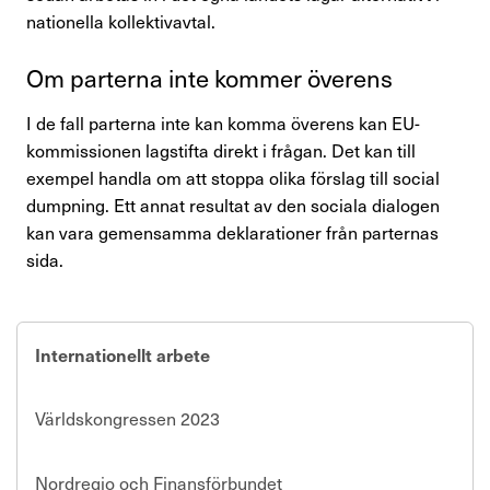
nationella kollektivavtal.
Perspektiv
Om parterna inte kommer överens
Nyheter
I de fall parterna inte kan komma överens kan EU-
Finansförbundets åsikter
kommissionen lagstifta direkt
i frågan
. Det kan till
exempel handla om att stoppa olika förslag till social
Branschfrågor i fokus
dumpning. Ett annat resultat av den sociala dialogen
kan vara gemensamma deklarationer från parternas
Rapporter
sida.
Remissvar
Demokratifrågor
Internationellt arbete
Nationella samarbeten
Världskongressen 2023
Internationellt arbete
Nordregio och Finansförbundet