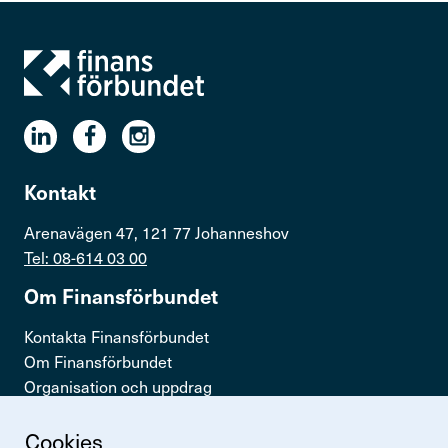
Kontakt
Arenavägen 47, 121 77 Johanneshov
Tel: 08-614 03 00
Om Finans­för­bundet
Kontakta Finansförbundet
Om Finansförbundet
Organisation och uppdrag
Press & opinion
Cookies