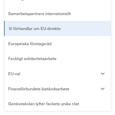
Förtroendevald
Samarbetspartners internationellt
Kontakta oss
Vi förhandlar om EU-direktiv
In English
Europeiska företagsråd
Logga in
Fackligt solidaritetsarbete
Se
EU-val
undersi
Se
Finansförbundets biståndsarbete
undersi
Genèveskolan lyfter fackets unika röst