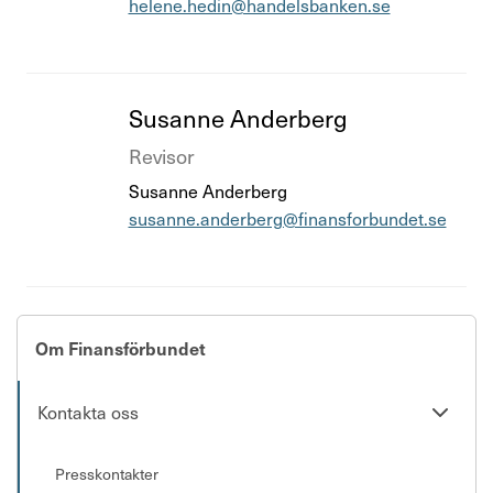
helene.hedin@handelsbanken.se
Teckna kollektivavtal
Visselblåsning
Titel
Susanne Ander­berg
Press & opinion
Titel
Revisor
Susanne Anderberg
Förtroendevald
susanne.anderberg@finansforbundet.se
Kontakta oss
In English
Om Finansförbundet
Logga in
Se
Kontakta oss
undersi
Presskontakter