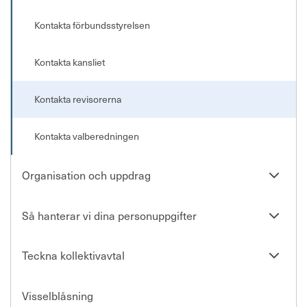
Kontakta förbundsstyrelsen
Kontakta kansliet
Kontakta revisorerna
Kontakta valberedningen
Se
Organisation och uppdrag
undersi
Se
Så hanterar vi dina personuppgifter
undersi
Se
Teckna kollektivavtal
undersi
Visselblåsning