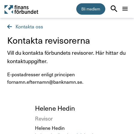
Bli medlem
Kontakta oss
Start
Kontakta revi­so­rerna
Medlemskap
Vill du kontakta förbundets revisorer. Här hittar du
kontaktuppgifter.
Råd & stöd
E-postadresser enligt principen
Om Finansförbundet
fornamn.efternamn@banknamn.se.
Kontakta oss
Titel
Helene Hedin
Organisation och uppdrag
Titel
Revisor
Så hanterar vi dina personuppgifter
Helene Hedin