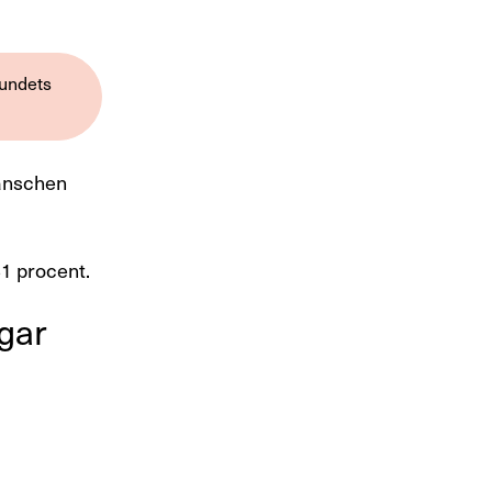
bundets
ranschen
31 procent.
ngar