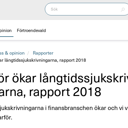
pinion
Förtroendevald
ss & opinion
Rapporter
ar långtidssjukskrivningarna, rapport 2018
r ökar lång­tids­sjuk­skri
­arna, rapport 2018
ukskrivningarna i finansbranschen ökar och vi vi
rför.