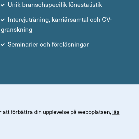
Unik branschspecifik lönestatistik
Intervjuträning, karriärsamtal och CV-
granskning
Seminarier och föreläsningar
r
 att förbättra din upplevelse på webbplatsen,
läs
Om Finans­för­bundet
47, 121 77 Johanneshov
Kontakta Finansförbundet
3 00
Om Finansförbundet