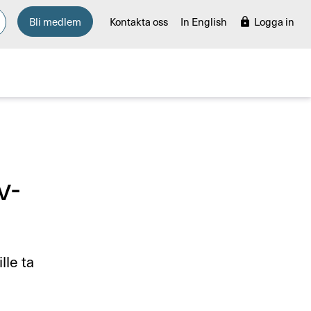
Bli medlem
Kontakta oss
In English
Logga in
v­
lle ta