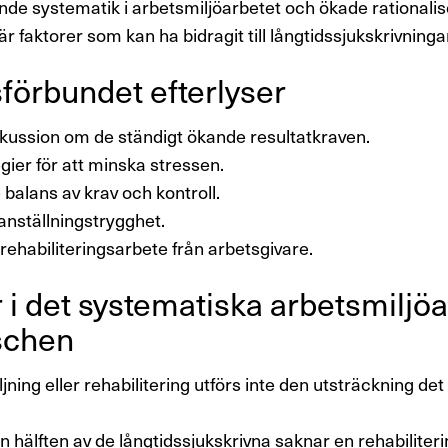
nde systematik i arbetsmiljöarbetet och ökade rationalise
r faktorer som kan ha bidragit till långtidssjukskrivning
för­bundet efter­lyser
kussion om de ständigt ökande resultatkraven.
gier för att minska stressen.
 balans av krav och kontroll.
nställningstrygghet.
 rehabiliteringsarbete från arbetsgivare.
 i det syste­ma­tiska arbets­mil­jö­a
­schen
jning eller rehabilitering utförs inte den utsträckning de
.
 hälften av de långtidssjukskrivna saknar en rehabiliter