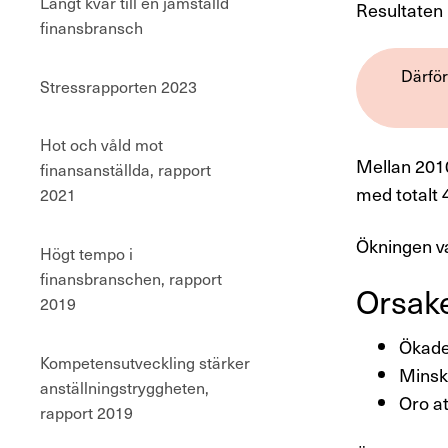
Långt kvar till en jämställd
Resultaten 
finansbransch
Därför
Stressrapporten 2023
Hot och våld mot
Mellan 2010
finansanställda, rapport
med totalt 
2021
Ökningen va
Högt tempo i
finansbranschen, rapport
Orsaker
2019
Ökade
Kompetensutveckling stärker
Minska
anställningstryggheten,
Oro at
rapport 2019