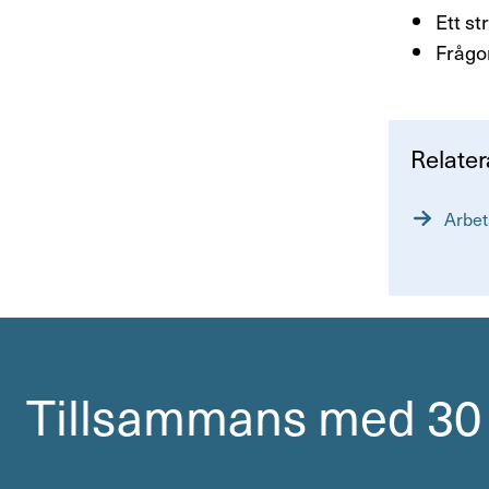
Ett st
Frågor
Rela­te­
Arbet
Till­sam­mans med 30