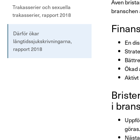
Även brista
Trakasserier och sexuella
branschen ä
trakasserier, rapport 2018
Finans­
Därför ökar
långtidssjukskrivningarna,
En dis
rapport 2018
Strate
Bättre
Ökad a
Aktivt
Brister
i bran
Uppföl
göras
Nästan