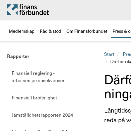
Medlemskap
Råd & stöd
Om Finansförbundet
Press & o
Start
Pre
Rapporter
Därför ök
Därfö
Finansiell reglering -
arbetsmiljökonsekvenser
ning
Finan­si­ell brotts­lig­het
Långtidssj
Jämställdhetsrapporten 2024
reda på va