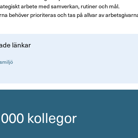
rategiskt arbete med samverkan, rutiner och mål.
na behöver prioriteras och tas på allvar av arbetsgivarn
rade länkar
I
smiljö
n
t
e
r
n
l
 000 kollegor
ä
n
k