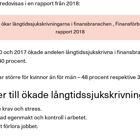
redovisas i en rapport från 2018:
 ökar långtidssjukskrivningarna i finansbranschen , Finansför
rapport 2018
 och 2017 ökade andelen långtidssjukskrivna i finansb
40 procent.
r större för kvinnor än för män – 48 procent respektive 
 till ökade lång­tids­sjuk­skriv­ni
 krav och stress.
d egenmakt och kontroll i arbetet.
t förlora jobbet.