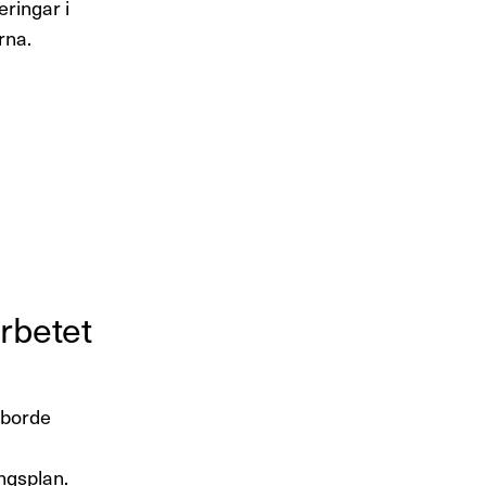
ringar i
arna.
r­betet
t borde
ingsplan.