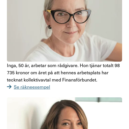
Inga, 50 år, arbetar som rådgi­vare. Hon tjänar totalt 98
735 kronor om året på att hennes arbets­plats har
tecknat kollek­tivavtal med Finans­för­bundet.
Se räkneexempel