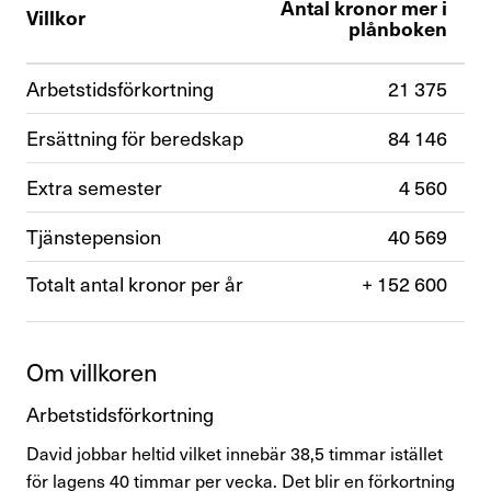
Antal kronor mer i
Press & opinion
Villkor
plånboken
Förtroendevald
Arbetstidsförkortning
21 375
Ersättning för beredskap
84 146
Kontakta oss
Extra semester
4 560
In English
Tjänstepension
40 569
Totalt antal kronor per år
+ 152 600
Logga in
Om vill­koren
Arbetstidsförkortning
David jobbar heltid vilket innebär 38,5 timmar istället
för lagens 40 timmar per vecka. Det blir en förkortning