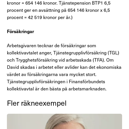
kronor =
654 146
kronor. Tjänstepension BTP1 6,5
procent ger en avsättning på
654 146
kronor x 6,5
procent =
42 519
kronor per år.)
Försäkringar
Arbetsgivaren tecknar de försäkringar som
kollektivavtalet anger, Tjänstegrupplivförsäkring (TGL)
och Trygghetsförsäkring v
i
d arbetsskada (TFA). Om
David skadas i arbetet eller avlider kan det ekonomiska
värdet av försäkringarna vara mycket stort.
Tjänstegrupplivförsäkringen i Finansförbundets
kollektivavtal är den bästa på arbetsmarknaden.
Fler räkne­ex­empel