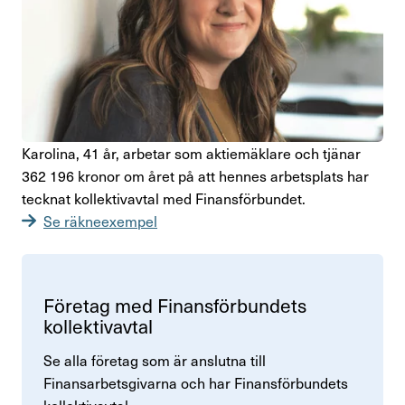
Karo­lina, 41 år, arbetar som akti­e­mäk­lare och tjänar
362 196 kronor om året på att hennes arbets­plats har
tecknat kollek­tivavtal med Finans­för­bundet.
Se räkneexempel
Företag med Finans­för­bun­dets
kollek­tivavtal
Se alla företag som är anslutna till
Finansarbetsgivarna och har Finans­för­bun­dets