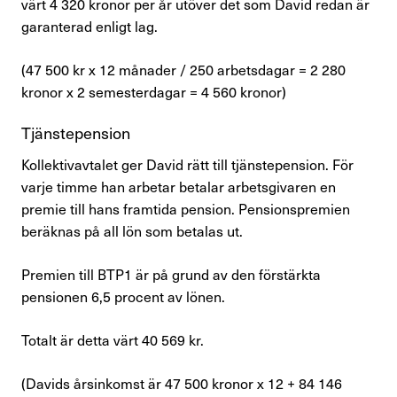
värt
4 320
kronor per år utöver det som David redan är
garanterad enligt lag.
(
47 500
kr x 12 månader / 250 arbetsdagar =
2 280
kronor x 2 semesterdagar =
4 560
kronor)
Tjänstepension
Kollektivavtalet ger David rätt till tjänstepension. För
varje timme han arbetar betalar arbetsgivaren en
premie till hans framtida pension. Pensionspremien
beräknas på all lön som betalas ut.
Premien till BTP1 är på grund av den förstärkta
pensionen 6,5 procent av lönen.
Totalt är detta värt
40 569
kr.
(Davids årsinkomst är
47 500
kronor x 12 +
84 146