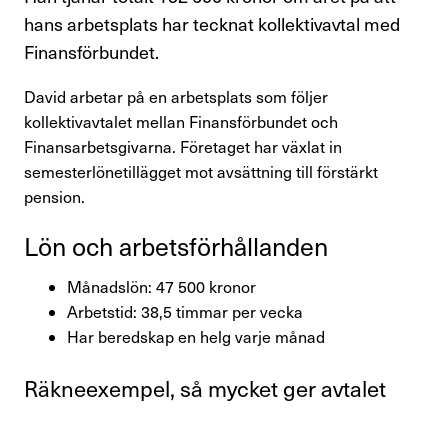
Kompetensutveckling
hans arbetsplats har tecknat kollektivavtal med
Finansförbundet.
Råd och stöd om lön
David arbetar på en arbetsplats som följer
Pension
kollektivavtalet mellan Finansförbundet och
Finansarbetsgivarna. Företaget har växlat in
Rättshjälp
semesterlönetillägget mot avsättning till förstärkt
pension.
Semester
Lön och arbets­för­hål­landen
Sjukskrivning
Månadslön:
47 50
0 kronor
Söka jobb
Arbetstid: 38,5 timmar per vecka
Har beredskap en helg varje månad
Uppsägning
Räkne­ex­empel, så mycket ger avtalet
Om Finansförbundet