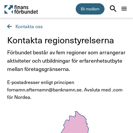
Bli medlem
Kontakta oss
Start
Kontakta regi­on­sty­rel­serna
Medlemskap
Förbundet består av fem regioner som arrangerar
aktiviteter och utbildningar för erfarenhetsutbyte
Råd & stöd
mellan företagsgränserna.
Om Finansförbundet
E-postadresser enligt principen
fornamn.efternamn@banknamn.se. Avsluta med .com
Kontakta oss
för Nordea.
Organisation och uppdrag
Så hanterar vi dina personuppgifter