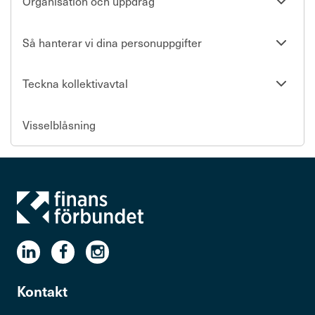
Se
Organisation och uppdrag
undersi
Se
Så hanterar vi dina personuppgifter
undersi
Se
Teckna kollektivavtal
undersi
Visselblåsning
Kontakt