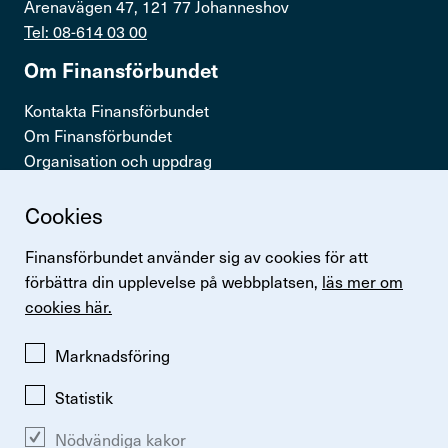
Arenavägen 47, 121 77 Johanneshov
Tel: 08-614 03 00
Om Finans­för­bundet
Kontakta Finansförbundet
Om Finansförbundet
Organisation och uppdrag
Press & opinion
Cookies
Snabb­länkar
Finansförbundet använder sig av cookies för att
Logga in
förbättra din upplevelse på webbplatsen,
läs mer om
Lönestatistik
cookies här.
Finansförbundets kollektivavtal
Perspektiv
Marknadsföring
Statistik
Nödvändiga kakor
Ändra inställningar för kakor