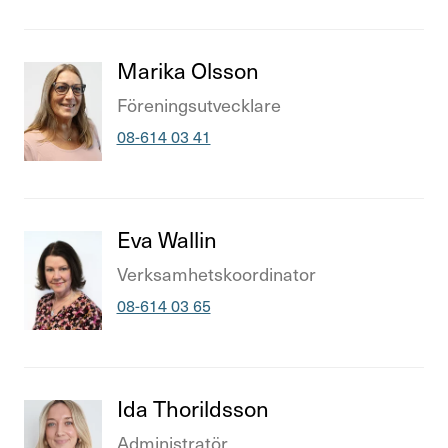
Titel
Marika Olsson
Titel
Före­nings­ut­veck­lare
Telefonnummer
08-614 03 41
Titel
Eva Wallin
Titel
Verk­sam­hetsko­or­di­nator
Telefonnummer
08-614 03 65
Titel
Ida Thorildsson
Titel
Admi­nist­ratör