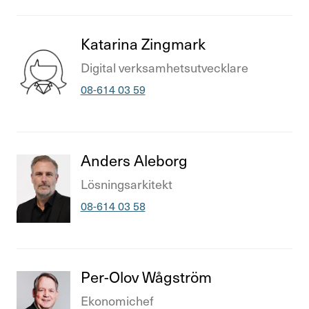
Titel
Kata­rina Zing­mark
Titel
Digital verk­sam­hets­ut­veck­lare
Telefonnummer
08-614 03 59
Titel
Anders Aleborg
Titel
Lösnings­ar­ki­tekt
Telefonnummer
08-614 03 58
Titel
Per-Olov Wågström
Titel
Ekono­mi­chef