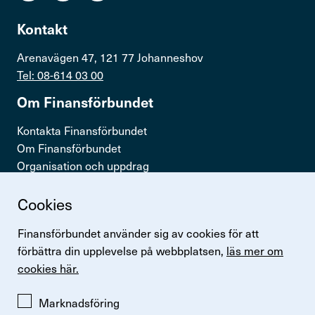
Kontakt
Arenavägen 47, 121 77 Johanneshov
Tel: 08-614 03 00
Om Finans­för­bundet
Kontakta Finansförbundet
Om Finansförbundet
Organisation och uppdrag
Press & opinion
Cookies
Snabb­länkar
Finansförbundet använder sig av cookies för att
Logga in
förbättra din upplevelse på webbplatsen,
läs mer om
Lönestatistik
cookies här.
Finansförbundets kollektivavtal
Perspektiv
Marknadsföring