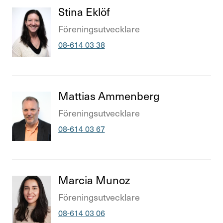
Titel
Stina Eklöf
Titel
Före­nings­ut­veck­lare
Telefonnummer
08-614 03 38
Titel
Mattias Ammen­berg
Titel
Före­nings­ut­veck­lare
Telefonnummer
08-614 03 67
Titel
Marcia Munoz
Titel
Före­nings­ut­veck­lare
Telefonnummer
08-614 03 06