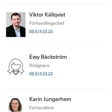
Titel
Viktor Källqvist
Titel
Förhand­lings­chef
Telefonnummer
08-614 03 20
Titel
Ewy Bäck­ström
Titel
Rådgi­vare
Telefonnummer
08-614 03 23
Titel
Karin Jung­erhem
Titel
Förhand­lare