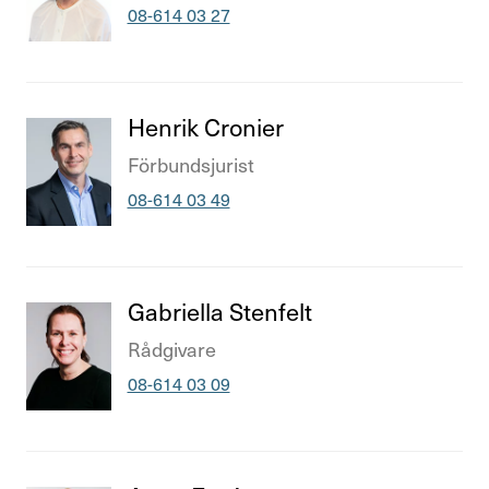
Telefonnummer
08-614 03 27
Titel
Henrik Cronier
Titel
Förbundsju­rist
Telefonnummer
08-614 03 49
Titel
Gabri­ella Sten­felt
Titel
Rådgi­vare
Telefonnummer
08-614 03 09