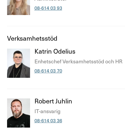
Telefonnummer
08-614 03 93
Verk­sam­hets­stöd
Titel
Katrin Odelius
Titel
Enhets­chef Verk­sam­hets­stöd och HR
Telefonnummer
08-614 03 70
Titel
Robert Juhlin
Titel
IT-ansvarig
Telefonnummer
08-614 03 36