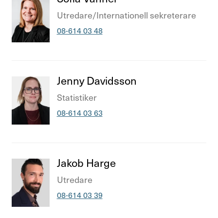
Titel
Utre­dare/​Inter­na­tio­nell sekre­te­rare
Telefonnummer
08-614 03 48
Titel
Jenny Davidsson
Titel
Statistiker
Telefonnummer
08-614 03 63
Titel
Jakob Harge
Titel
Utre­dare
Telefonnummer
08-614 03 39