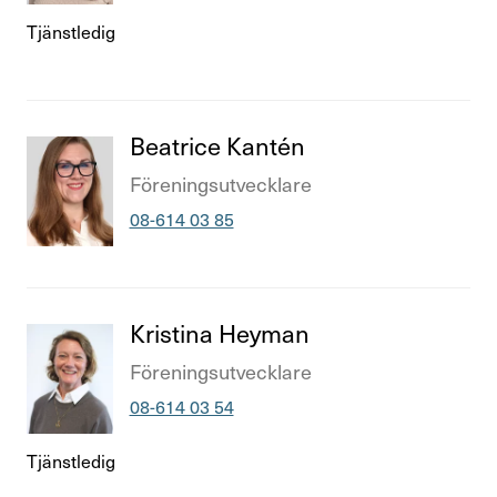
Tjänstledig
Titel
Beatrice Kantén
Titel
Före­nings­ut­veck­lare
Telefonnummer
08-614 03 85
Titel
Kristina Heyman
Titel
Före­nings­ut­veck­lare
Telefonnummer
08-614 03 54
Tjänstledig