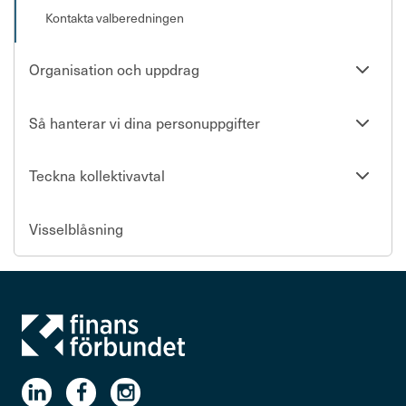
Kontakta valberedningen
Se
Organisation och uppdrag
undersi
Se
Så hanterar vi dina personuppgifter
undersi
Se
Teckna kollektivavtal
undersi
Visselblåsning