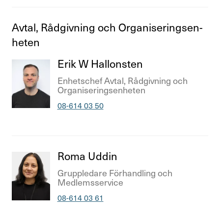
Avtal, Rådgiv­ning och Orga­ni­se­rings­en­
heten
Titel
Erik W Hallonsten
Titel
Enhets­chef Avtal, Rådgiv­ning och
Orga­ni­se­rings­en­heten
Telefonnummer
08-614 03 50
Titel
Roma Uddin
Titel
Grupple­dare Förhand­ling och
Medlems­ser­vice
Telefonnummer
08-614 03 61