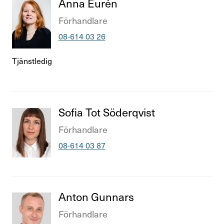
Titel
Anna Eurén
Titel
Förhand­lare
Telefonnummer
08-614 03 26
Tjänstledig
Titel
Sofia Tot Söderqvist
Titel
Förhand­lare
Telefonnummer
08-614 03 87
Titel
Anton Gunnars
Titel
Förhand­lare