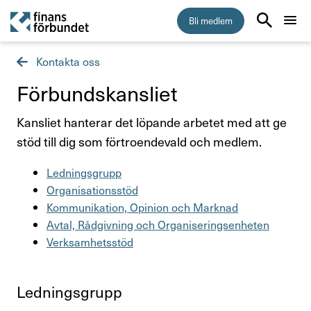
Bli medlem
Kontakta oss
Start
Förbunds­kans­liet
Medlemskap
Kansliet hanterar det löpande arbetet med att ge
stöd till dig som förtroendevald och medlem.
Råd & stöd
Ledningsgrupp
Om Finansförbundet
Organisationsstöd
Kommunikation, Opinion och Marknad
Kontakta oss
Avtal, Rådgivning och Organiseringsenheten
Verksamhetsstöd
Organisation och uppdrag
Så hanterar vi dina personuppgifter
Lednings­grupp