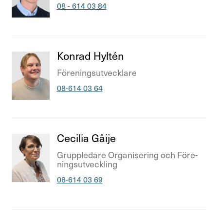
Telefonnummer
08 - 614 03 84
Titel
Konrad Hyltén
Titel
Före­nings­ut­veck­lare
Telefonnummer
08-614 03 64
Titel
Cecilia Gåije
Titel
Grupple­dare Orga­ni­se­ring och Före­
nings­ut­veck­ling
Telefonnummer
08-614 03 69