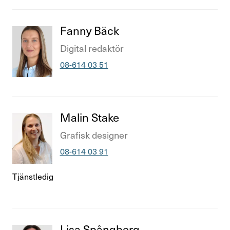
Titel
Fanny Bäck
Titel
Digital redaktör
Telefonnummer
08-614 03 51
Titel
Malin Stake
Titel
Grafisk designer
Telefonnummer
08-614 03 91
Tjänstledig
Titel
Lisa Spång­berg