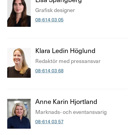
Titel
Grafisk designer
Telefonnummer
08-614 03 05
Titel
Klara Ledin Höglund
Titel
Redaktör med press­an­svar
Telefonnummer
08-614 03 68
Titel
Anne Karin Hjort­land
Titel
Mark­nads- och even­t­an­svarig
Telefonnummer
08-614 03 57