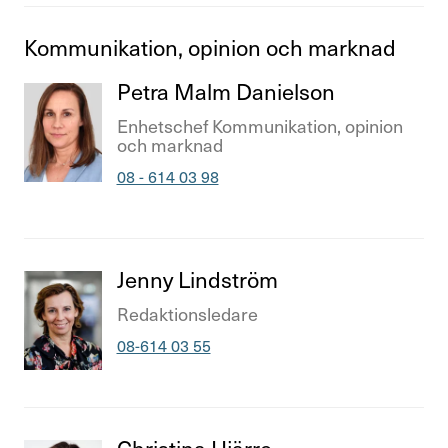
Kommu­ni­ka­tion, opinion och marknad
Titel
Petra Malm Dani­elson
Titel
Enhets­chef Kommu­ni­ka­tion, opinion
och marknad
Telefonnummer
08 - 614 03 98
Titel
Jenny Lind­ström
Titel
Redak­tions­le­dare
Telefonnummer
08-614 03 55
Titel
Christina Hjärre