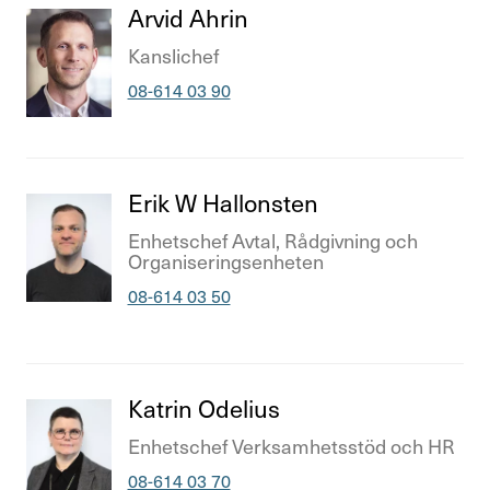
Titel
Arvid Ahrin
Teckna kollektivavtal
Titel
Kansli­chef
Visselblåsning
Telefonnummer
08-614 03 90
Press & opinion
Förtroendevald
Titel
Erik W Hallonsten
Titel
Enhets­chef Avtal, Rådgiv­ning och
Orga­ni­se­rings­en­heten
Kontakta oss
Telefonnummer
08-614 03 50
In English
Logga in
Titel
Katrin Odelius
Titel
Enhets­chef Verk­sam­hets­stöd och HR
Telefonnummer
08-614 03 70