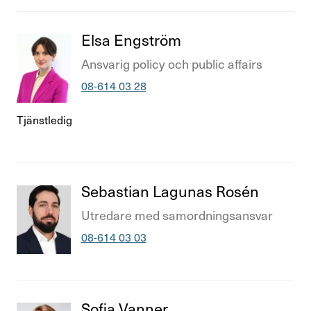
Titel
Elsa Engström
Titel
Ansvarig policy och public affairs
Telefonnummer
08-614 03 28
Tjänstledig
Titel
Sebastian Lagunas Rosén
Titel
Utre­dare med samord­nings­an­svar
Telefonnummer
08-614 03 03
Titel
Sofia Vanner