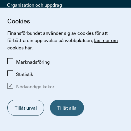
Organisation och uppdrag
Press & opinion
Cookies
Snabb­länkar
Finansförbundet använder sig av cookies för att
Logga in
förbättra din upplevelse på webbplatsen,
läs mer om
Lönestatistik
cookies här.
Finansförbundets kollektivavtal
Perspektiv
Marknadsföring
Statistik
Nödvändiga kakor
Ändra inställningar för kakor
Om kakor
Så hanterar vi personuppgifter
Tillåt urval
Tillåt alla