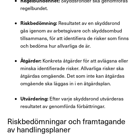
Regelbundenhet:
Skyddsronder ska genomföras
regelbundet.
Riskbedömning:
Resultatet av en skyddsrond
gås igenom av arbetsgivare och skyddsombud
tillsammans, för att identifiera de risker som finns
och bedöma hur allvarliga de är.
Åtgärder:
Konkreta åtgärder för att avlägsna eller
minska identifierade risker. Allvarliga risker ska
åtgärdas omgående. Det som inte kan åtgärdas
omgående ska läggas in i en åtgärdsplan.
Utvärdering:
Efter varje skyddsrond utvärderas
resultatet av genomförda förbättringar.
Risk­be­döm­ningar och fram­ta­gande
av hand­lings­planer