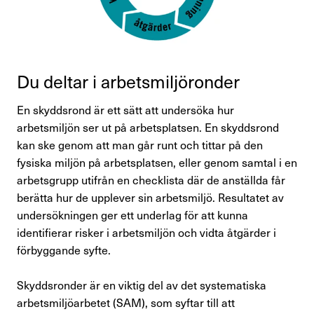
Kontakta oss
In English
Du deltar i arbets­mil­jöronder
Logga in
En skyddsrond är
ett sätt att
undersök
a
hur
arbetsmiljön
ser ut på arbetsplatsen.
En skyddsrond
kan
ske genom
att man går runt och tittar på den
fysiska miljön
på arbetsplatsen, eller
genom samtal i en
arbetsgrupp
utifrån en checklista
där de anställda får
berätta hur de upplever sin arbetsmiljö.
Resultatet av
undersökningen ger ett underlag för att kunna
identifierar risker
i arbetsmiljön
och vidta
åtgärder
i
förbyggande syfte.
Skyddsronder är en viktig del av det systematiska
arbetsmiljöarbetet (SAM), som syftar till att