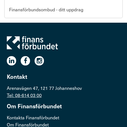
Finansförbundsombud - ditt uppdrag
Kontakt
Arenavägen 47, 121 77 Johanneshov
Tel: 08-614 03 00
Om Finans­för­bundet
Kontakta Finansförbundet
Om Finansförbundet