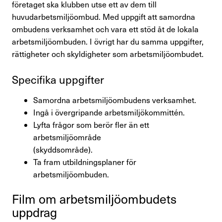
företaget ska klubben utse ett av dem till
huvudarbetsmiljöombud. Med uppgift att samordna
ombudens verksamhet och vara ett stöd åt de lokala
arbetsmiljöombuden. I övrigt har du samma uppgifter,
rättigheter och skyldigheter som arbetsmiljöombudet.
Speci­fika uppgifter
Samordna arbetsmiljöombudens verksamhet.
Ingå i övergripande arbetsmiljökommittén.
Lyfta frågor som berör fler än ett
arbetsmiljöområde
(skyddsområde).
Ta fram utbildningsplaner för
arbetsmiljöombuden.
Film om arbets­mil­jöom­bu­dets
uppdrag