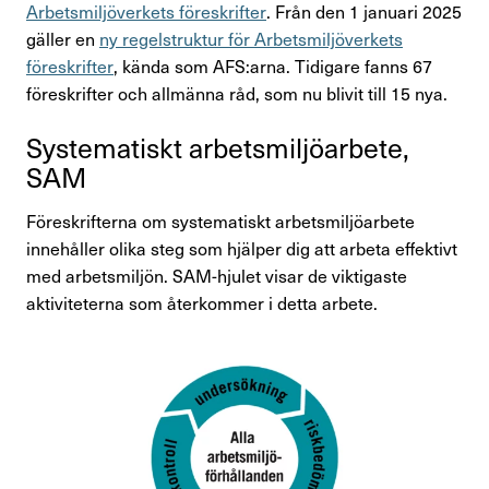
Arbetsmiljöverkets föreskrifter
. Från den 1 januari 2025
Medlemsadministration
gäller en
ny regelstruktur för Arbetsmiljöverkets
föreskrifter
, kända som AFS:arna. Tidigare fanns 67
Aktuellt
föreskrifter och allmänna råd, som nu blivit till 15 nya.
Avtalskommentarer och avtal
Syste­ma­tiskt arbets­mil­jö­ar­bete,
SAM
Mallar och stöd
Föreskrifterna om systematiskt arbetsmiljöarbete
Värva och engagera
innehåller olika steg som hjälper dig att arbeta effektivt
med arbetsmiljön. SAM-hjulet visar de viktigaste
Uppdraget
aktiviteterna som återkommer i detta arbete.
Klubben
För dig i förbundsstyrelsen