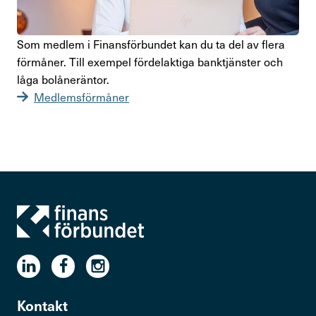
Som medlem i Finans­för­bundet kan du ta del av flera
förmåner. Till exempel fördel­ak­tiga bank­tjänster och
låga bolå­ne­räntor.
Medlemsförmåner
Kontakt