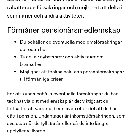
Personlig rådgivning och rättshjälp
rabatterade försäkringar och möjlighet att delta i
seminarier och andra aktiviteter.
Finansförbundets medlemsförmåner
Förmåner pensio­närs­med­lem­skap
Aktiviteter och föreläsningar
Du behåller de eventuella medlemsförsäkringar
Bli facklig representant
du redan har
Ta del av nyhetsbrev och aktiviteter om
Avsluta medlemskap
branschen
Möjlighet att teckna sak- och personförsäkringar
Råd & stöd
till förmånliga priser
Om Finansförbundet
För att kunna behålla eventuella försäkringar du har
tecknat via ditt medlemskap är det viktigt att du
fortsätter att vara medlem, även efter det att du har
Press & opinion
gått i pension. Undantaget är inkomstförsäkringen, som
avslutas när du fyllt 65 år eller då du inte längre
Förtroendevald
uppfyller villkoren.