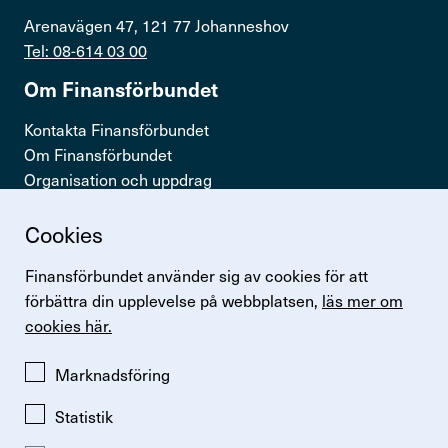
Arenavägen 47, 121 77 Johanneshov
Tel: 08-614 03 00
Om Finans­för­bundet
Kontakta Finansförbundet
Om Finansförbundet
Organisation och uppdrag
Press & opinion
Cookies
Snabb­länkar
Finansförbundet använder sig av cookies för att
Logga in
förbättra din upplevelse på webbplatsen,
läs mer om
Lönestatistik
cookies här.
Finansförbundets kollektivavtal
Perspektiv
Marknadsföring
Statistik