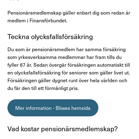
Pensionärsmedlemskap gäller enbart dig som redan är
Kontakta oss
medlem i Finansförbundet.
In English
Teckna olycks­falls­för­säk­ring
Du som är pensionärsmedlem har samma försäkring
Logga in
som yrkesverksamma medlemmar har fram tills du
fyller 67 år. Sedan övergår försäkringen automatiskt till
en olycksfallsförsäkring för seniorer som gäller livet ut.
Försäkringen gäller dygnet runt över hela världen och
du får den till ett förmånligt pris.
Mer information - Bliwas hemsida
Vad kostar pensio­närs­med­lem­skap?