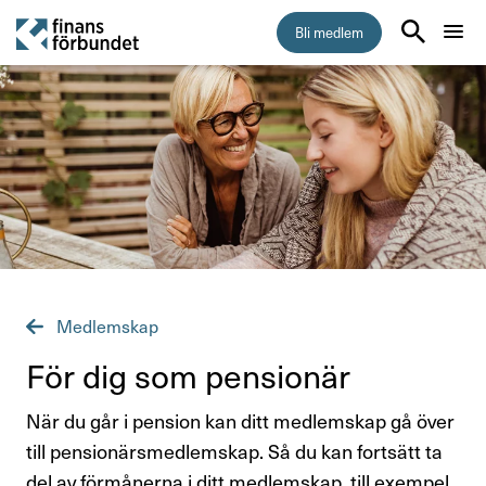
Bli medlem
Start
Medlemskap
5 skäl att bli medlem i Finansförbundet
Vem kan bli medlem
Medlemskap
Vad kostar medlemskapet?
För dig som pensionär
Så byter du fackförbund
När du går i pension kan ditt medlemskap gå över
Inkomstförsäkring
till pensionärsmedlemskap. Så du kan fortsätt ta
del av förmånerna i ditt medlemskap, till exempel