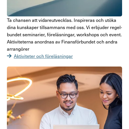
Ta chansen att vida­re­ut­vecklas. Inspi­reras och utöka
dina kunskaper till­sam­mans med oss. Vi erbjuder regel­
bundet semi­na­rier, före­läs­ningar, works­hops och event.
Akti­vi­te­terna anordnas av Finans­för­bundet och andra
arran­görer
Akti­vi­teter och före­läs­ningar