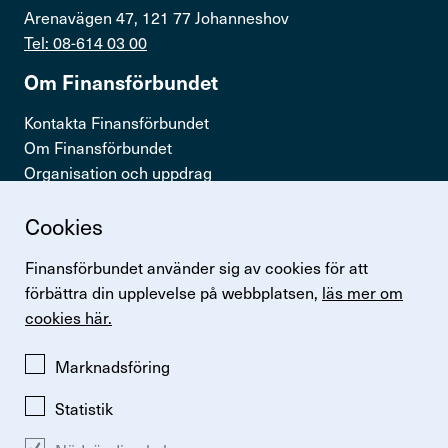
Arenavägen 47, 121 77 Johanneshov
Tel: 08-614 03 00
Om Finans­för­bundet
Kontakta Finansförbundet
Om Finansförbundet
Organisation och uppdrag
Press & opinion
Cookies
Snabb­länkar
Finansförbundet använder sig av cookies för att
Logga in
förbättra din upplevelse på webbplatsen,
läs mer om
Lönestatistik
cookies här.
Finansförbundets kollektivavtal
Perspektiv
Marknadsföring
Statistik