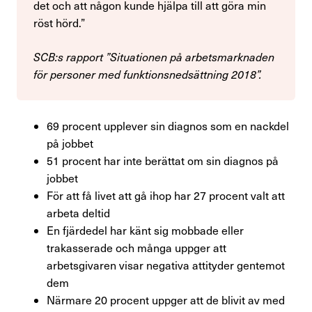
det och att någon kunde hjälpa till att göra min
Kompetensutveckling
röst hörd.”
Råd och stöd om lön
SCB:s rapport ”Situationen på arbetsmarknaden
för personer med funktionsnedsättning 2018”.
Pension
Rättshjälp
69 procent upplever sin diagnos som en nackdel
Semester
på jobbet
51 procent har inte berättat om sin diagnos på
Sjukskrivning
jobbet
För att få livet att gå ihop har 27 procent valt att
Söka jobb
arbeta deltid
En fjärdedel har känt sig mobbade eller
Uppsägning
trakasserade och många uppger att
arbetsgivaren visar negativa attityder gentemot
dem
Om Finansförbundet
Närmare 20 procent uppger att de blivit av med