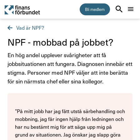
Bli medlem
Vad är NPF?
Start
NPF - mobbad på jobbet?
Medlemskap
En hög andel upplever svårigheter att få
jobbsituationen att fungera. Diagnosen innebär ett
Råd & stöd
stigma. Personer med NPF väljer att inte berätta
för sin närmsta chef eller sina kollegor.
Anställningsvillkor
Arbetsmiljö
”På mitt jobb har jag fått utstå särbehandling och
Jämställdhet och mångfald
mobbning, jag får ingen hjälp från ledningen och
har nu bestämt mig för att säga upp mig på
Kollektivavtal
grund av situationen. Jag önskar jag slapp göra