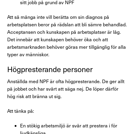
sitt jobb på grund av NPF
Press & opinion
Att så många inte vill berätta om sin diagnos på
Förtroendevald
arbetsplatsen beror på rädslan att bli sämre behandlad.
Acceptansen och kunskapen på arbetsplatser är låg.
Det innebär att kunskapen behöver öka och att
Kontakta oss
arbetsmarknaden behöver göras mer tillgänglig för alla
typer av människor.
In English
Högpre­ste­rande personer
Logga in
Anställda med NPF är ofta högpresterande. De ger allt
på jobbet och har svårt att säga nej. De löper därför
hög risk att bränna ut sig.
Att tänka på:
En stökig arbetsmiljö är svår att prestera i för
ljudkänsliga