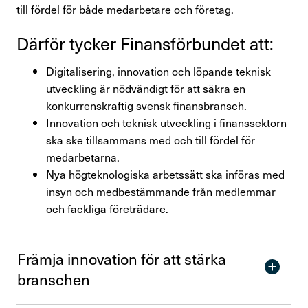
till fördel för både medarbetare och företag.
Perspektiv
Därför tycker Finans­för­bundet att:
Nyheter
Digitalisering, innovation och löpande teknisk
Finansförbundets åsikter
utveckling är nödvändigt för att säkra en
konkurrenskraftig svensk finansbransch.
Branschfrågor i fokus
Innovation och teknisk utveckling i finanssektorn
ska ske tillsammans med och till fördel för
Rapporter
medarbetarna.
Nya högteknologiska arbetssätt ska införas med
Remissvar
insyn och medbestämmande från medlemmar
och fackliga företrädare.
Demokratifrågor
Nationella samarbeten
Främja inno­va­tion för att stärka
bran­schen
Internationellt arbete