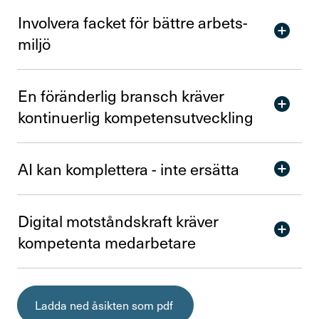
Förtroendevald
Invol­vera facket för bättre arbets­
miljö
Kontakta oss
En förän­derlig bransch kräver
konti­nu­erlig kompe­tens­ut­veck­ling
In English
Logga in
AI kan komplet­tera - inte ersätta
Digital motstånds­kraft kräver
kompe­tenta medar­be­tare
Ladda ned åsikten som pdf