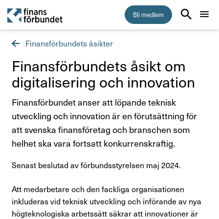
Bli medlem
Finansförbundets åsikter
Start
Finans­för­bun­dets åsikt om
Medlemskap
digi­ta­li­se­ring och inno­va­tion
Finansförbundet anser att löpande teknisk
Råd & stöd
utveckling och innovation är en förutsättning för
att svenska finansföretag och branschen som
Om Finansförbundet
helhet ska vara fortsatt konkurrenskraftig.
Press & opinion
Senast beslutad av förbundsstyrelsen maj 2024.
Presskontakt
Att medarbetare och den fackliga organisationen
inkluderas vid teknisk utveckling och införande av nya
Pressmeddelanden
högteknologiska arbetssätt säkrar att innovationer är