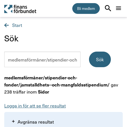
Bli medlem
Start
Start
Sök
Medlemskap
Sök
Sök
Råd & stöd
Om Finansförbundet
medlemsförmåner/stipendier-och-
gav
fonder/jamstalldhets--och-mangfaldsstipendium/
238 träffar inom
Press & opinion
Sidor
Logga in för att se fler resultat
Förtroendevald
Avgränsa resultat