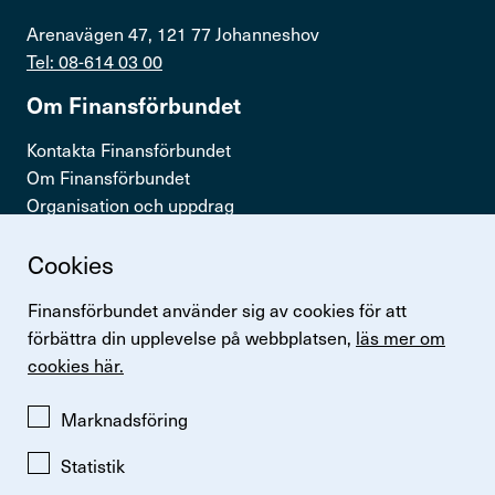
Arenavägen 47, 121 77 Johanneshov
Tel: 08-614 03 00
Om Finans­för­bundet
Kontakta Finansförbundet
Om Finansförbundet
Organisation och uppdrag
Press & opinion
Cookies
Snabb­länkar
Finansförbundet använder sig av cookies för att
Logga in
förbättra din upplevelse på webbplatsen,
läs mer om
Lönestatistik
cookies här.
Finansförbundets kollektivavtal
Perspektiv
Marknadsföring
Statistik