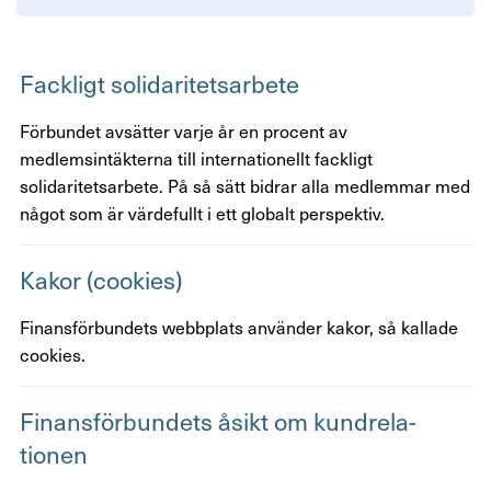
Kontakta oss
In English
Fack­ligt soli­da­ri­tets­ar­bete
Förbundet avsätter varje år en procent av
Logga in
medlemsintäkterna till internationellt fackligt
solidaritetsarbete. På så sätt bidrar alla medlemmar med
något som är värdefullt i ett globalt perspektiv.
Kakor (cookies)
Finansförbundets webbplats använder kakor, så kallade
cookies.
Finans­för­bun­dets åsikt om kund­re­la­
tionen