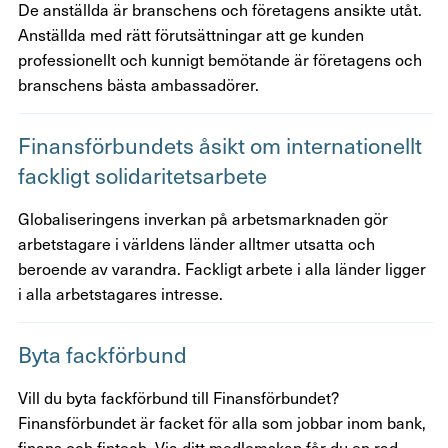
De anställda är branschens och företagens ansikte utåt.
Anställda med rätt förutsättningar att ge kunden
professionellt och kunnigt bemötande är företagens och
branschens bästa ambassadörer.
Finans­för­bun­dets åsikt om inter­na­tio­nellt
fack­ligt soli­da­ri­tets­ar­bete
Globaliseringens inverkan på arbetsmarknaden gör
arbetstagare i världens länder alltmer utsatta och
beroende av varandra. Fackligt arbete i alla länder ligger
i alla arbetstagares intresse.
Byta fack­för­bund
Vill du byta fackförbund till Finansförbundet?
Finansförbundet är facket för alla som jobbar inom bank,
finans och fintech. Via ditt medlemskap får du en rad