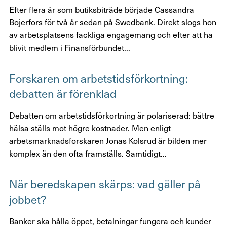
Efter flera år som butiksbiträde började Cassandra
Bojerfors för två år sedan på Swedbank. Direkt slogs hon
av arbetsplatsens fackliga engagemang och efter att ha
blivit medlem i Finansförbundet...
Fors­karen om arbets­tids­för­kort­ning:
debatten är förenklad
Debatten om arbetstidsförkortning är polariserad: bättre
hälsa ställs mot högre kostnader. Men enligt
arbetsmarknadsforskaren Jonas Kolsrud är bilden mer
komplex än den ofta framställs. Samtidigt...
När bered­skapen skärps: vad gäller på
jobbet?
Banker ska hålla öppet, betalningar fungera och kunder