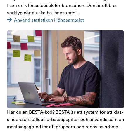
fram unik lönesta­tistik för bran­schen. Den är ett bra
verktyg när du ska ha löne­samtal.
Använd statistiken i löne­sam­talet
Har du en BESTA-kod? BESTA är ett system för att klas­
si­fi­cera anställdas arbets­upp­gifter och används som en
indel­nings­grund för att grup­pera och redo­visa arbets­