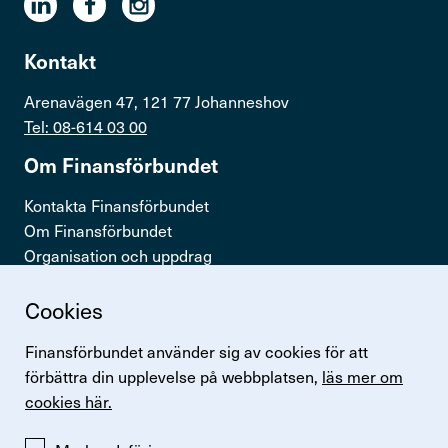
Kontakt
Arenavägen 47, 121 77 Johanneshov
Tel: 08-614 03 00
Om Finans­för­bundet
Kontakta Finansförbundet
Om Finansförbundet
Organisation och uppdrag
Press & opinion
Cookies
Snabb­länkar
Finansförbundet använder sig av cookies för att
Logga in
förbättra din upplevelse på webbplatsen,
läs mer om
Lönestatistik
cookies här.
Finansförbundets kollektivavtal
Perspektiv