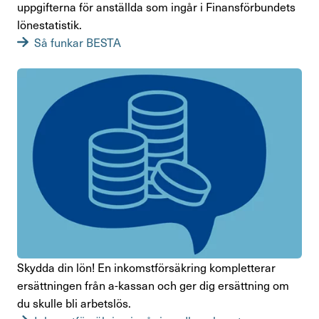
upp­gif­terna för anställda som ingår i Finans­för­bun­dets
lönesta­tistik.
Så funkar BESTA
Skydda din lön! En inkomst­för­säk­ring komplet­terar
ersätt­ningen från a-kassan och ger dig ersätt­ning om
du skulle bli arbetslös.