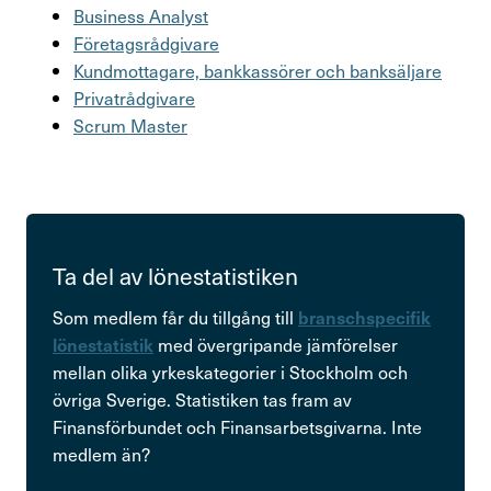
Busi­ness Analyst
Företagsrådgivare
Kund­mot­ta­gare, bank­kas­sörer och bank­säl­jare
Privatrådgivare
Scrum Master
Ta del av lönesta­tistiken
Som medlem får du tillgång till
branschspecifik
med övergripande jämförelser
lönestatistik
mellan olika yrkeskategorier i Stockholm och
övriga Sverige. Statistiken tas fram av
Finansförbundet och Finansarbetsgivarna. Inte
medlem än?