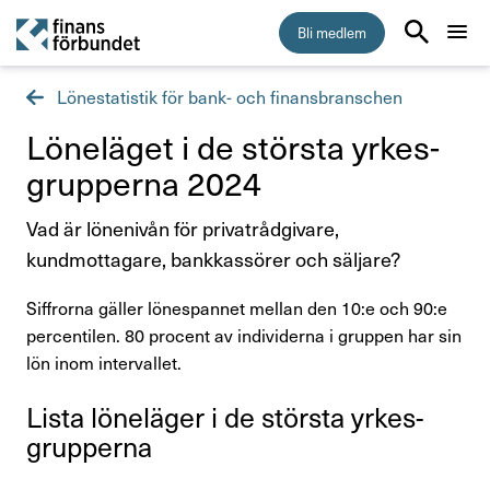
Bli medlem
Lönestatistik för bank- och finansbranschen
Start
Löne­läget i de största yrkes­
Medlemskap
grup­perna 2024
Vad är lönenivån för privatrådgivare,
Råd & stöd
kundmottagare, bankkassörer och säljare?
Anställningsvillkor
Siffrorna gäller lönespannet mellan den 10:e och 90:e
percentilen. 80 procent av individerna i gruppen har sin
Arbetsmiljö
lön inom intervallet.
Jämställdhet och mångfald
Lista löne­läger i de största yrkes­
grup­perna
Kollektivavtal