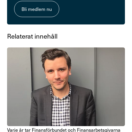
Bli medlem nu
Rela­terat inne­håll
Varje år tar Finans­för­bundet och Finans­ar­bets­gi­varna