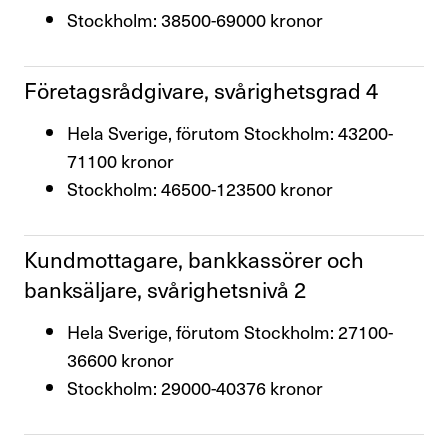
Press & opinion
Stockholm: 38500-69000 kronor
Förtroendevald
Före­tags­råd­gi­vare, svårig­hets­grad 4
Hela Sverige, förutom Stockholm: 43200-
Kontakta oss
71100 kronor
Stockholm: 46500-123500 kronor
In English
Kund­mot­ta­gare, bank­kas­sörer och
Logga in
bank­säl­jare, svårig­hets­nivå 2
Hela Sverige, förutom Stockholm: 27100-
36600 kronor
Stockholm: 29000-40376 kronor