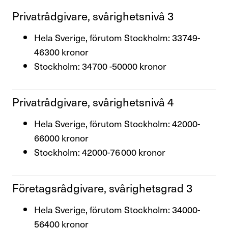
Kompetensutveckling
Privatråd­gi­vare, svårig­hets­nivå 3
Råd och stöd om lön
Hela Sverige, förutom Stockholm: 33749-
46300 kronor
Pension
Stockholm: 34700 -50000 kronor
Rättshjälp
Privatråd­gi­vare, svårig­hets­nivå 4
Semester
Hela Sverige, förutom Stockholm: 42000-
Sjukskrivning
66000 kronor
Stockholm: 42000-76
0
00
kronor
Söka jobb
Uppsägning
Före­tags­råd­gi­vare, svårig­hets­grad 3
Om Finansförbundet
Hela Sverige, förutom Stockholm: 34000-
56400 kronor