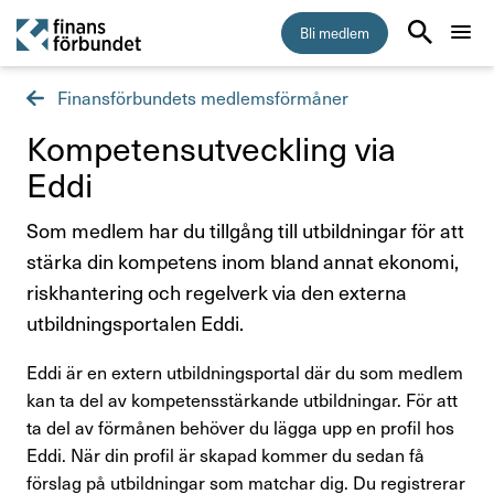
Bli medlem
Finansförbundets medlemsförmåner
Start
Kompe­tens­ut­veck­ling via
Medlemskap
Eddi
5 skäl att bli medlem i Finansförbundet
Som medlem har du tillgång till utbildningar för att
stärka din kompetens inom bland annat ekonomi,
Vem kan bli medlem
riskhantering och regelverk via den externa
utbildningsportalen Eddi.
Vad kostar medlemskapet?
Eddi är en extern utbildningsportal där du som medlem
Så byter du fackförbund
kan ta del av kompetensstärkande utbildningar. För att
ta del av förmånen behöver du lägga upp en profil hos
Inkomstförsäkring
Eddi. När din profil är skapad kommer du sedan få
förslag på utbildningar som matchar dig. Du registrerar