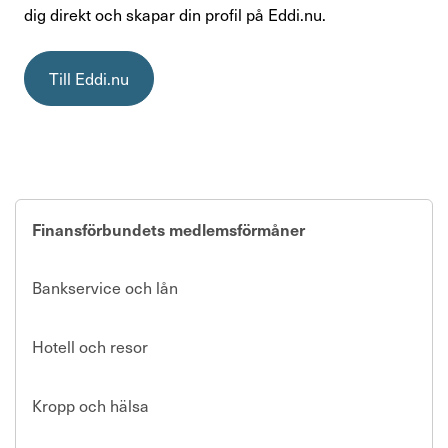
Personlig rådgivning och rättshjälp
dig direkt och skapar din profil på Eddi.nu.
Finansförbundets medlemsförmåner
Till Eddi.nu
Aktiviteter och föreläsningar
Bli facklig representant
Avsluta medlemskap
Finansförbundets medlemsförmåner
Råd & stöd
Bankservice och lån
Om Finansförbundet
Hotell och resor
Press & opinion
Kropp och hälsa
Förtroendevald