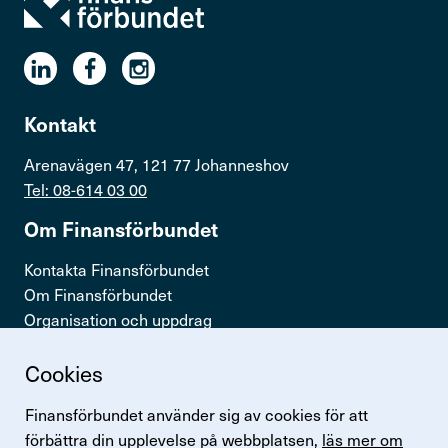
Kontakt
Arenavägen 47, 121 77 Johanneshov
Tel: 08-614 03 00
Om Finans­för­bundet
Kontakta Finansförbundet
Om Finansförbundet
Organisation och uppdrag
Press & opinion
Cookies
Snabb­länkar
Finansförbundet använder sig av cookies för att
Logga in
förbättra din upplevelse på webbplatsen,
läs mer om