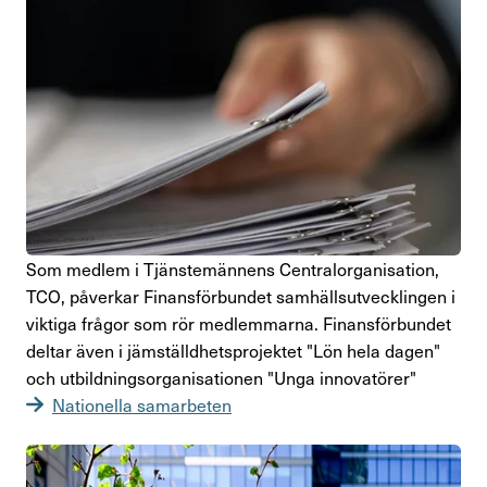
Som medlem i Tjäns­te­män­nens Central­or­ga­ni­sa­tion,
TCO, påverkar Finans­för­bundet samhälls­ut­veck­lingen i
viktiga frågor som rör medlem­marna. Finans­för­bundet
deltar även i jämställd­hets­pro­jektet "Lön hela dagen"
och utbild­nings­or­ga­ni­sa­tionen "Unga inno­va­törer"
Natio­nella samar­beten