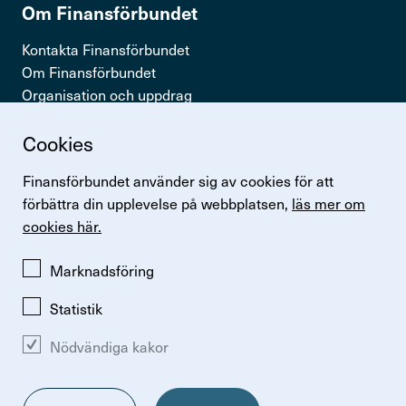
Om Finans­för­bundet
Kontakta Finansförbundet
Om Finansförbundet
Organisation och uppdrag
Press & opinion
Cookies
Snabb­länkar
Finansförbundet använder sig av cookies för att
Logga in
förbättra din upplevelse på webbplatsen,
läs mer om
Lönestatistik
cookies här.
Finansförbundets kollektivavtal
Perspektiv
Marknadsföring
Statistik
Nödvändiga kakor
Ändra inställningar för kakor
Om kakor