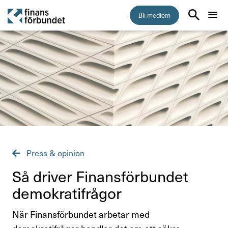
Bli medlem
Start
Medlemskap
Råd & stöd
Om Finansförbundet
Press & opinion
Press & opinion
Så driver Finans­för­bundet
demo­kra­ti­frågor
Presskontakt
När Finansförbundet arbetar med
Pressmeddelanden