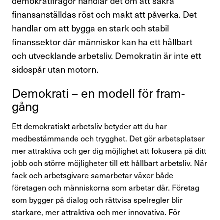
demokratifrågor handlar det om att säkra
Perspektiv
finansanställdas röst och makt att påverka. Det
handlar om att bygga en stark och stabil
Nyheter
finanssektor där människor kan ha ett hållbart
och utvecklande arbetsliv. Demokratin är inte ett
Finansförbundets åsikter
sidospår utan motorn.
Branschfrågor i fokus
Demo­krati – en modell för fram­
gång
Rapporter
Ett demokratiskt arbetsliv betyder att du har
Remissvar
medbestämmande och trygghet. Det gör arbetsplatser
mer attraktiva och ger dig möjlighet att fokusera på ditt
Demokratifrågor
jobb och större möjligheter till ett hållbart arbetsliv. När
fack och arbetsgivare samarbetar växer både
Nationella samarbeten
företagen och människorna som arbetar där. Företag
som bygger på dialog och rättvisa spelregler blir
Internationellt arbete
starkare, mer attraktiva och mer innovativa. För