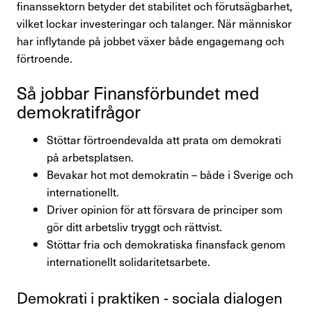
finanssektorn betyder det stabilitet och förutsägbarhet,
Förtroendevald
vilket lockar investeringar och talanger. När människor
har inflytande på jobbet växer både engagemang och
förtroende.
Kontakta oss
Så jobbar Finans­för­bundet med
demo­kra­ti­frågor
In English
Stöttar förtroendevalda att prata om demokrati
Logga in
på arbetsplatsen.
Bevakar hot mot demokratin – både i Sverige och
internationellt.
Driver opinion för att försvara de principer som
gör ditt arbetsliv tryggt och rättvist.
Stöttar fria och demokratiska finansfack genom
internationellt solidaritetsarbete.
Demo­krati i prak­tiken - sociala dialogen