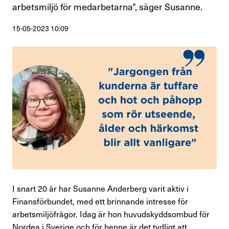
arbetsmiljö för medarbetarna", säger Susanne.
Perspektiv
15-05-2023 10:09
Nyheter
Finansförbundets åsikter
Branschfrågor i fokus
Rapporter
Remissvar
Demokratifrågor
Nationella samarbeten
I snart 20 år har Susanne Anderberg varit aktiv i
Finansförbundet, med ett brinnande intresse för
Internationellt arbete
arbetsmiljöfrågor. Idag är hon huvudskyddsombud för
Nordea i Sverige och för henne är det tydligt att