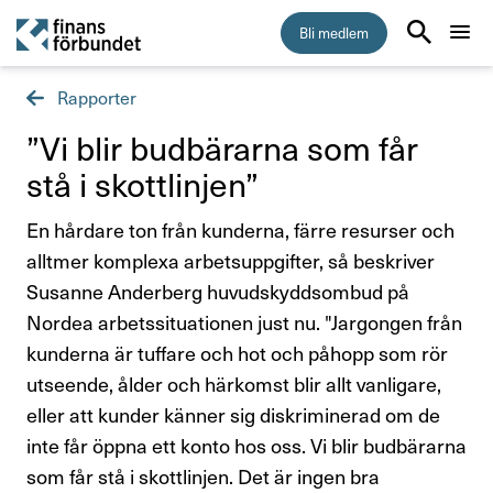
Bli medlem
Rapporter
Start
”Vi blir budbä­rarna som får
Medlemskap
stå i skott­linjen”
En hårdare ton från kunderna, färre resurser och
Råd & stöd
alltmer komplexa arbetsuppgifter, så beskriver
Susanne Anderberg huvudskyddsombud på
Om Finansförbundet
Nordea arbetssituationen just nu. "Jargongen från
kunderna är tuffare och hot och påhopp som rör
Press & opinion
utseende, ålder och härkomst blir allt vanligare,
Presskontakt
eller att kunder känner sig diskriminerad om de
inte får öppna ett konto hos oss. Vi blir budbärarna
Pressmeddelanden
som får stå i skottlinjen. Det är ingen bra