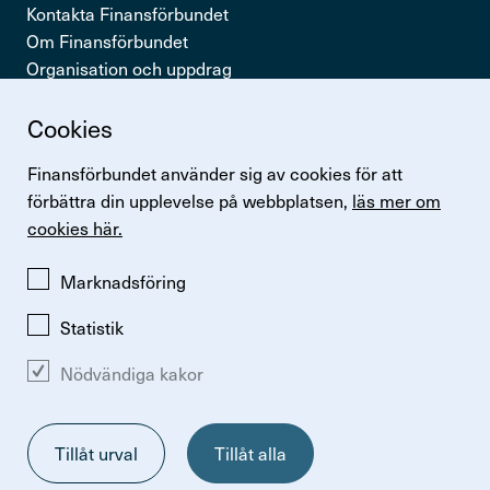
Kontakta Finansförbundet
Om Finansförbundet
Organisation och uppdrag
Press & opinion
Cookies
Snabb­länkar
Finansförbundet använder sig av cookies för att
Logga in
förbättra din upplevelse på webbplatsen,
läs mer om
Lönestatistik
cookies här.
Finansförbundets kollektivavtal
Perspektiv
Marknadsföring
Statistik
Nödvändiga kakor
Ändra inställningar för kakor
Om kakor
Så hanterar vi personuppgifter
Tillåt urval
Tillåt alla