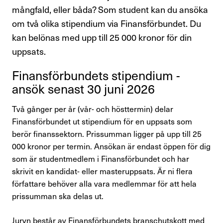
Personlig rådgivning och rättshjälp
mångfald, eller båda? Som student kan du ansöka
om två olika stipendium via Finansförbundet. Du
Finansförbundets medlemsförmåner
kan belönas med upp till 25 000 kronor för din
Aktiviteter och föreläsningar
uppsats.
Finans­för­bun­dets stipen­dium -
Bli facklig representant
ansök senast 30 juni 2026
Avsluta medlemskap
Två gånger per år (vår- och hösttermin) delar
Finansförbundet ut stipendium för en uppsats som
Råd & stöd
berör finanssektorn. Prissumman ligger på upp till 25
000 kronor per termin. Ansökan är endast öppen för dig
Om Finansförbundet
som är studentmedlem i Finansförbundet och har
skrivit en kandidat- eller masteruppsats. Är ni flera
Press & opinion
författare behöver alla vara medlemmar för att hela
prissumman ska delas ut.
Förtroendevald
Juryn består av Finansförbundets branschutskott med