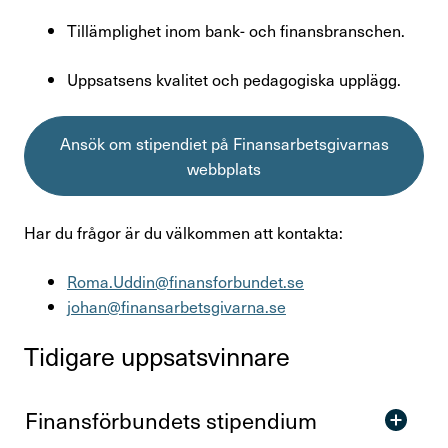
Tillämplighet inom bank- och finansbranschen.
Uppsatsens kvalitet och pedagogiska upplägg.
Ansök om stipendiet på Finansarbetsgivarnas
webbplats
Har du frågor är du välkommen att kontakta:
Roma.Uddin@finansforbundet.se
johan@finansarbetsgivarna.se
Tidi­gare uppsatsvin­nare
Finans­för­bun­dets stipen­dium