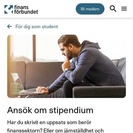
Bli medlem
För dig som student
Start
Medlemskap
5 skäl att bli medlem i Finansförbundet
Vem kan bli medlem
Vad kostar medlemskapet?
Så byter du fackförbund
Ansök om stipen­dium
Inkomstförsäkring
Har du skrivit en uppsats som berör
finanssektorn? Eller om jämställdhet och