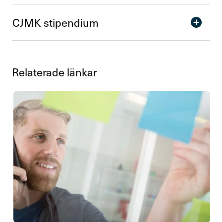
CJMK stipen­dium
Rela­te­rade länkar