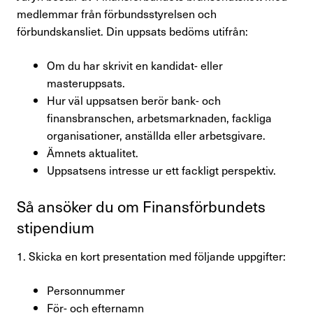
medlemmar från förbundsstyrelsen och
förbundskansliet. Din uppsats bedöms utifrån:
Kontakta oss
Om du har skrivit en kandidat- eller
In English
masteruppsats.
Hur väl uppsatsen berör bank- och
Logga in
finansbranschen, arbetsmarknaden, fackliga
organisationer, anställda eller arbetsgivare.
Ämnets aktualitet.
Uppsatsens intresse ur ett fackligt perspektiv.
Så ansöker du om Finans­för­bun­dets
stipen­dium
1. Skicka en kort presentation med följande uppgifter:
Personnummer
För- och efternamn