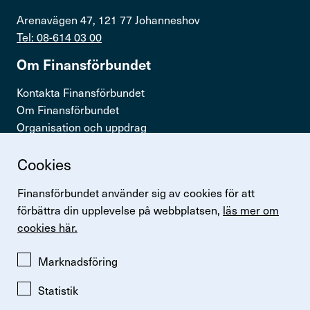
Arenavägen 47, 121 77 Johanneshov
Tel: 08-614 03 00
Om Finans­för­bundet
Kontakta Finansförbundet
Om Finansförbundet
Organisation och uppdrag
Press & opinion
Cookies
Snabb­länkar
Finansförbundet använder sig av cookies för att
Logga in
förbättra din upplevelse på webbplatsen,
läs mer om
Lönestatistik
cookies här.
Finansförbundets kollektivavtal
Perspektiv
Marknadsföring
Statistik