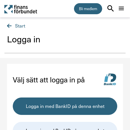
Bli medlem
Start
Start
Logga in
Medlemskap
Råd & stöd
Om Finansförbundet
Välj sätt att logga in på
Press & opinion
Logga in med BankID på denna enhet
Förtroendevald