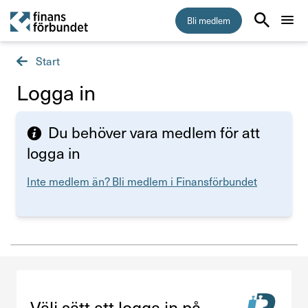
Bli medlem
Start
Start
Logga in
Medlemskap
Du behöver vara medlem för att
Råd & stöd
logga in
Inte medlem än? Bli medlem i Finansförbundet
Om Finansförbundet
Press & opinion
Förtroendevald
Välj sätt att logga in på