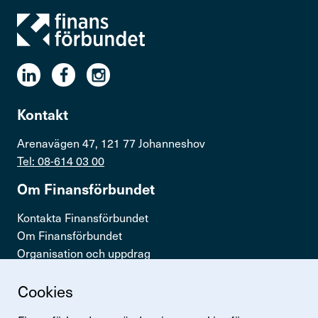
Kontakt
Arenavägen 47, 121 77 Johanneshov
Tel: 08-614 03 00
Om Finans­för­bundet
Kontakta Finansförbundet
Om Finansförbundet
Organisation och uppdrag
Press & opinion
Cookies
Snabb­länkar