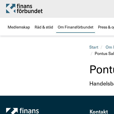
Medlemskap
Råd & stöd
Om Finansförbundet
Press & o
Start
Om F
Pontus Sa
Pont
Titel
Handels­
Kontakt