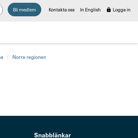
Bli medlem
Kontakta oss
In English
Logga in
na
Norra regionen
Snabb­länkar