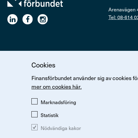
Arenavägen 
Tel: 08-614 0
Cookies
Ändra inställningar för kakor
Om kakor
Så hanterar vi p
Finansförbundet använder sig av cookies för
mer om cookies här.
Marknadsföring
Statistik
Nödvändiga kakor