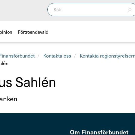
pinion
Förtroendevald
inansförbundet
Kontakta oss
Kontakta regionstyrelser
hlén
us Sahlén
banken
Om Finans­för­bundet