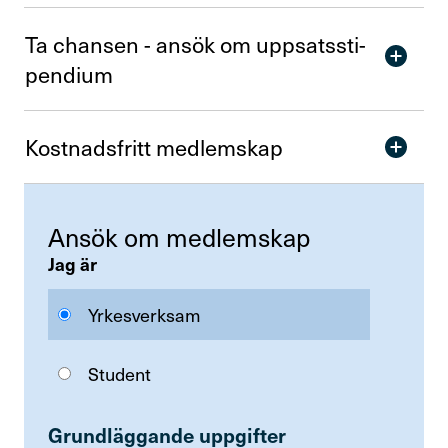
Ta chansen - ansök om uppsats­sti­
Kontakta oss
pen­dium
In English
Kost­nads­fritt medlem­skap
Logga in
Ansök om medlem­skap
Jag är
Yrkesverksam
Student
Grund­läg­gande uppgifter