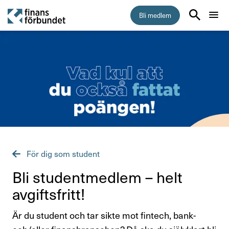
Bli medlem
Start
Medlemskap
5 skäl att bli medlem i Finansförbundet
Vem kan bli medlem
För dig som student
Vad kostar medlemskapet?
Bli student­medlem – helt
Så byter du fackförbund
avgifts­fritt!
Inkomstförsäkring
Är du student och tar sikte mot fintech, bank-