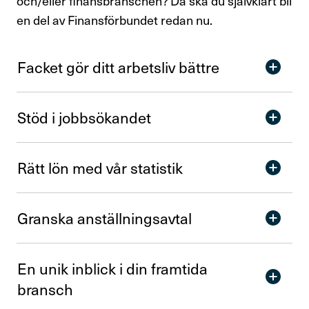
och/eller finansbranschen? Då ska du självklart bli
Personlig rådgivning och rättshjälp
en del av Finansförbundet redan nu.
Finansförbundets medlemsförmåner
Facket gör ditt arbetsliv bättre
Aktiviteter och föreläsningar
Bli facklig representant
Stöd i jobb­sö­kandet
Avsluta medlemskap
Rätt lön med vår statistik
Råd & stöd
Om Finansförbundet
Granska anställ­nings­avtal
Press & opinion
En unik inblick i din fram­tida
bransch
Förtroendevald