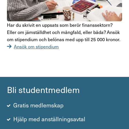
Har du skrivit en uppsats som berör finans­sek­torn?
Eller om jämställdhet och mång­fald, eller båda? Ansök
om stipen­dium och belönas med upp till 25 000 kronor.
Ansök om stipen­dium
Bli student­medlem
Gratis medlemskap
Hjälp med anställningsavtal