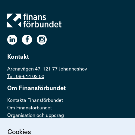
Kontakt
Arenavägen 47, 121 77 Johanneshov
Tel: 08-614 03 00
Om Finans­för­bundet
Kontakta Finansförbundet
Om Finansförbundet
Organisation och uppdrag
Press & opinion
Cookies
Snabb­länkar