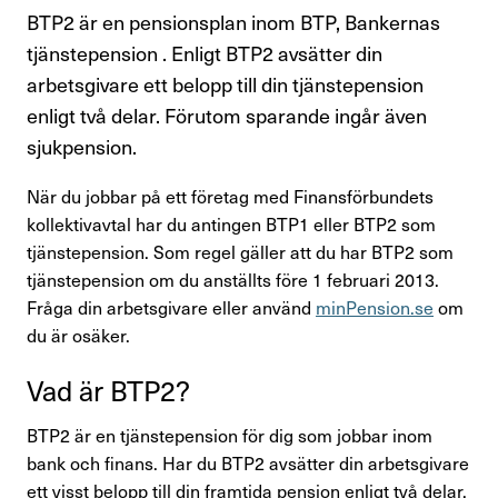
Kompetensutveckling
BTP2 är en pensionsplan inom BTP, Bankernas
tjänstepension . Enligt BTP2 avsätter din
Råd och stöd om lön
arbetsgivare ett belopp till din tjänstepension
enligt två delar. Förutom sparande ingår även
Pension
sjukpension.
Rättshjälp
När du jobbar på ett företag med Finansförbundets
kollektivavtal har du antingen BTP1 eller BTP2 som
Semester
tjänstepension. Som regel gäller att du har BTP2 som
tjänstepension om du anställts före 1 februari 2013.
Sjukskrivning
Fråga din arbetsgivare eller använd
minPension.se
om
du är osäker.
Söka jobb
Vad är BTP2?
Uppsägning
BTP2 är en tjänstepension för dig som jobbar inom
Om Finansförbundet
bank och finans. Har du BTP2 avsätter din arbetsgivare
ett visst belopp till din framtida pension enligt två delar.