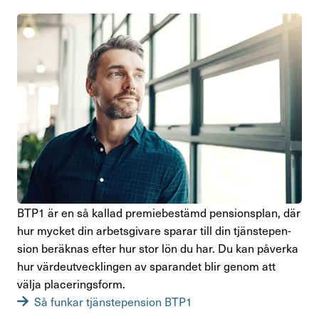
BTP1 är en så kallad premie­be­stämd pensions­plan, där
hur mycket din arbets­gi­vare sparar till din tjäns­te­pen­
sion beräknas efter hur stor lön du har. Du kan påverka
hur värde­ut­veck­lingen av sparandet blir genom att
välja place­rings­form.
Så funkar tjänstepension BTP1