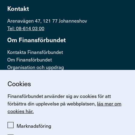
Kontakt
Arenavägen 47, 121 77 Johanneshov
Tel: 08-614 03 00
Om Finans­för­bundet
Kontakta Finansförbundet
Om Finansförbundet
Organisation och uppdrag
Press & opinion
Cookies
Snabb­länkar
Finansförbundet använder sig av cookies för att
Logga in
förbättra din upplevelse på webbplatsen,
läs mer om
Lönestatistik
cookies här.
Finansförbundets kollektivavtal
Perspektiv
Marknadsföring