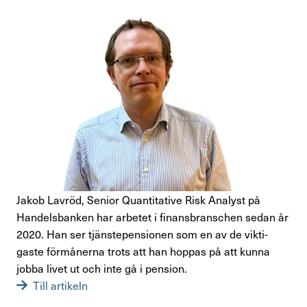
Jakob Lavröd, Senior Quan­ti­ta­tive Risk Analyst på
Handels­banken har arbetet i finans­bran­schen sedan år
2020. Han ser tjäns­te­pen­sionen som en av de vikti­
gaste förmå­nerna trots att han hoppas på att kunna
jobba livet ut och inte gå i pension.
Till artikeln