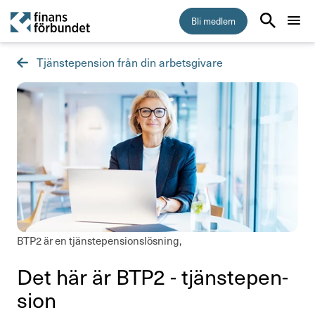
Bli medlem
Tjänstepension från din arbetsgivare
Start
Medlemskap
Råd & stöd
Anställningsvillkor
Arbetsmiljö
BTP2 är en tjänstepensionslösning,
Jämställdhet och mångfald
Det här är BTP2 - tjäns­te­pen­
Kollektivavtal
sion