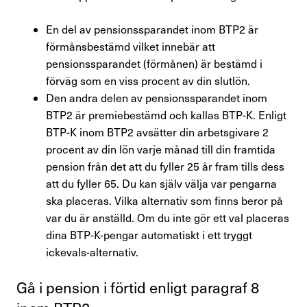
Press & opinion
En del av pensionssparandet inom BTP2 är
förmånsbestämd vilket innebär att
Förtroendevald
pensionssparandet (förmånen) är bestämd i
förväg som en viss procent av din slutlön.
Den andra delen av pensionssparandet inom
Kontakta oss
BTP2 är premiebestämd och kallas BTP-K. Enligt
BTP-K inom BTP2 avsätter din arbetsgivare 2
In English
procent av din lön varje månad till din framtida
pension från det att du fyller 25 år fram tills dess
Logga in
att du fyller 65. Du kan själv välja var pengarna
ska placeras. Vilka alternativ som finns beror på
var du är anställd. Om du inte gör ett val placeras
dina BTP-K-pengar automatiskt i ett tryggt
ickevals-alternativ.
Gå i pension i förtid enligt para­graf 8