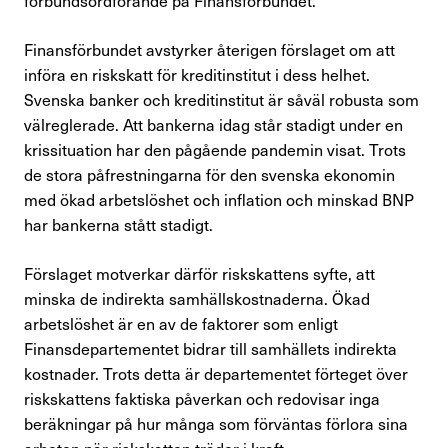
Förtroendevald
Finansförbundet avstyrker återigen förslaget om att
införa en riskskatt för kreditinstitut i dess helhet.
Svenska banker och kreditinstitut är såväl robusta som
Kontakta oss
välreglerade. Att bankerna idag står stadigt under en
krissituation har den pågående pandemin visat. Trots
In English
de stora påfrestningarna för den svenska ekonomin
med ökad arbetslöshet och inflation och minskad BNP
Logga in
har bankerna stått stadigt.
Förslaget motverkar därför riskskattens syfte, att
minska de indirekta samhällskostnaderna. Ökad
arbetslöshet är en av de faktorer som enligt
Finansdepartementet bidrar till samhällets indirekta
kostnader. Trots detta är departementet förteget över
riskskattens faktiska påverkan och redovisar inga
beräkningar på hur många som förväntas förlora sina
arbeten när riskskatten träder i kraft.