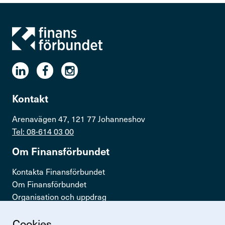
Kontakt
Arenavägen 47, 121 77 Johanneshov
Tel: 08-614 03 00
Om Finans­för­bundet
Kontakta Finansförbundet
Om Finansförbundet
Organisation och uppdrag
Press & opinion
Cookies