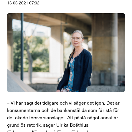
16-06-2021 07:02
Perspektiv
Nyheter
Finansförbundets åsikter
Branschfrågor i fokus
Rapporter
Remissvar
Demokratifrågor
– Vi har sagt det tidigare och vi säger det igen. Det är
Nationella samarbeten
konsumenterna och de bankanställda som får stå för
det ökade försvarsanslaget. Att påstå något annat är
Internationellt arbete
grundlös retorik, säger Ulrika Boëthius,
förbundsordförande på Finansförbundet.