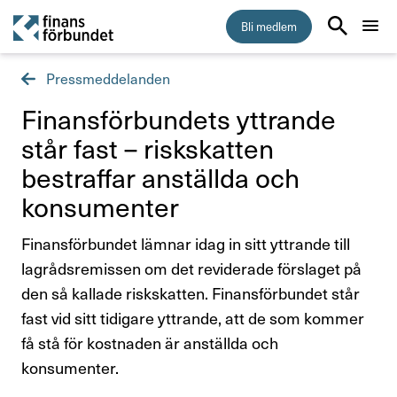
Bli medlem
Pressmeddelanden
Start
Finans­för­bun­dets yttrande
Medlemskap
står fast – risk­skatten
bestraffar anställda och
Råd & stöd
konsu­menter
Om Finansförbundet
Finansförbundet lämnar idag in sitt yttrande till
lagrådsremissen om det reviderade förslaget på
Press & opinion
den så kallade riskskatten. Finansförbundet står
fast vid sitt tidigare yttrande, att de som kommer
Presskontakt
få stå för kostnaden är anställda och
konsumenter.
Pressmeddelanden