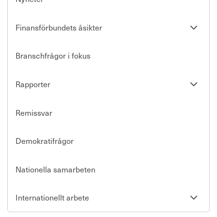
Se
Finansförbundets åsikter
undersi
Branschfrågor i fokus
Se
Rapporter
undersi
Remissvar
Demokratifrågor
Nationella samarbeten
Se
Internationellt arbete
undersi