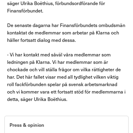
säger Ulrika Boëthius, förbundsordförande för
Perspektiv
Finansförbundet.
Nyheter
De senaste dagarna har Finansförbundets ombudsmän
kontaktat de medlemmar som arbetar på Klarna och
Finansförbundets åsikter
håller fortsatt dialog med dessa.
Branschfrågor i fokus
- Vi har kontakt med såväl våra medlemmar som
ledningen på Klarna. Vi har medlemmar som är
Rapporter
chockade och vill ställa frågor om vilka rättigheter de
har. Det här fallet visar med all tydlighet vilken viktig
Remissvar
roll fackförbunden spelar på svensk arbetsmarknad
och vi kommer vara ett fortsatt stöd för medlemmarna i
Demokratifrågor
detta, säger Ulrika Boëthius.
Nationella samarbeten
Internationellt arbete
Press & opinion