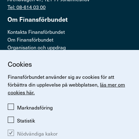
Tel: 08-614 03 00
Om Finans­för­bundet
Kontakta Finansförbundet
Om Finansförbundet
Organisation och uppdrag
Press & opinion
Cookies
Snabb­länkar
Finansförbundet använder sig av cookies för att
Logga in
förbättra din upplevelse på webbplatsen,
läs mer om
Lönestatistik
cookies här.
Finansförbundets kollektivavtal
Perspektiv
Marknadsföring
Statistik
Nödvändiga kakor
Ändra inställningar för kakor