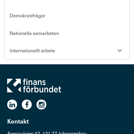
Demokratifrågor
Nationella samarbeten
Se
Internationellt arbete
undersi
Kontakt
Arenavägen 47, 121 77 Johanneshov