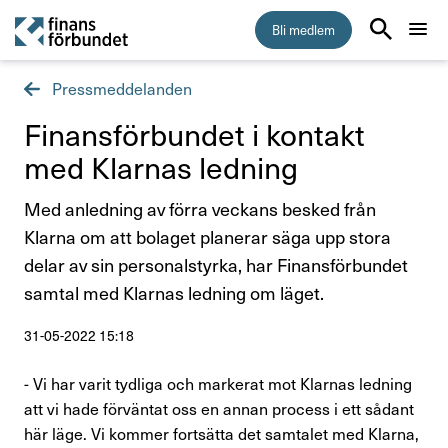
Bli medlem
Pressmeddelanden
Start
Finans­för­bundet i kontakt
Medlemskap
med Klarnas ledning
Med anledning av förra veckans besked från
Råd & stöd
Klarna om att bolaget planerar säga upp stora
delar av sin personalstyrka, har Finansförbundet
Om Finansförbundet
samtal med Klarnas ledning om läget.
Press & opinion
31-05-2022 15:18
Presskontakt
- Vi har varit tydliga och markerat mot Klarnas ledning
att vi hade förväntat oss en annan process i ett sådant
Pressmeddelanden
här läge. Vi kommer fortsätta det samtalet med Klarna,