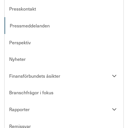
Förtroendevald
Presskontakt
Pressmeddelanden
Kontakta oss
Perspektiv
In English
Nyheter
Logga in
Se
Finansförbundets åsikter
undersi
Branschfrågor i fokus
Se
Rapporter
undersi
Remissvar