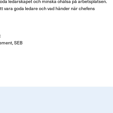
 goda ledarskapet och minska ohälsa på arbetsplatsen.
att vara goda ledare och vad händer när chefens
t
gement, SEB