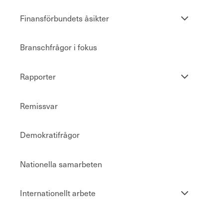
Se
Finansförbundets åsikter
undersidor
Branschfrågor i fokus
Se
Rapporter
undersidor
Remissvar
Demokratifrågor
Nationella samarbeten
Se
Internationellt arbete
undersidor