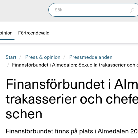
pinion
Förtroendevald
Start
Press & opinion
Pressmeddelanden
Finansförbundet i Almedalen: Sexuella trakasserier och 
Finans­för­bundet i Alm
trakas­se­rier och chefe
schen
Finansförbundet finns på plats i Almedalen 2