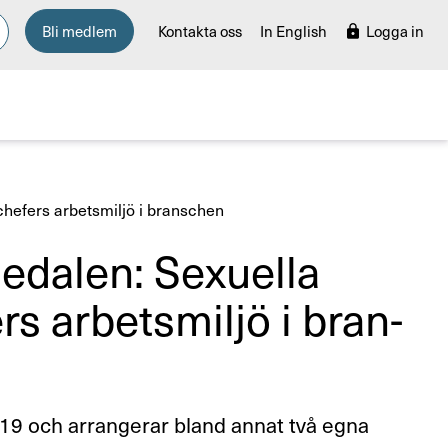
Bli medlem
Kontakta oss
In English
Logga in
chefers arbetsmiljö i branschen
e­dalen: Sexu­ella
rs arbets­miljö i bran­
019 och arrangerar bland annat två egna