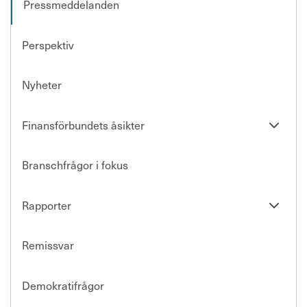
Pressmeddelanden
Perspektiv
Nyheter
Se
Finansförbundets åsikter
undersi
Branschfrågor i fokus
Se
Rapporter
undersi
Remissvar
Demokratifrågor