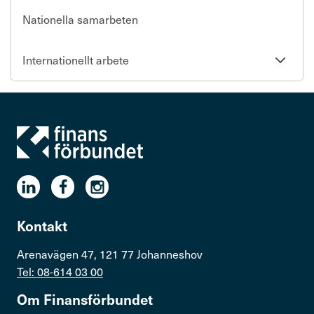
Nationella samarbeten
Se
Internationellt arbete
undersi
Kontakt
Arenavägen 47, 121 77 Johanneshov
Tel: 08-614 03 00
Om Finans­för­bundet