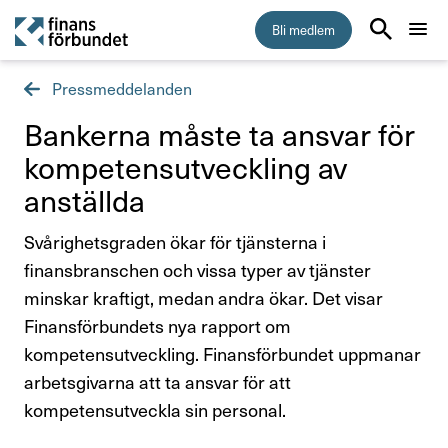
Bli medlem
Pressmeddelanden
Start
Bankerna måste ta ansvar för
Medlemskap
kompe­tens­ut­veck­ling av
anställda
Råd & stöd
Svårighetsgraden ökar för tjänsterna i
Om Finansförbundet
finansbranschen och vissa typer av tjänster
minskar kraftigt, medan andra ökar. Det visar
Press & opinion
Finansförbundets nya rapport om
kompetensutveckling. Finansförbundet uppmanar
Presskontakt
arbetsgivarna att ta ansvar för att
kompetensutveckla sin personal.
Pressmeddelanden