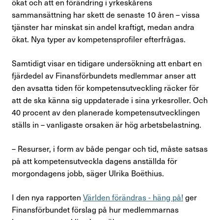
ökat och att en förändring i yrkeskårens
Förtroendevald
sammansättning har skett de senaste 10 åren – vissa
tjänster har minskat sin andel kraftigt, medan andra
ökat. Nya typer av kompetensprofiler efterfrågas.
Kontakta oss
Samtidigt visar en tidigare undersökning att enbart en
fjärdedel av Finansförbundets medlemmar anser att
In English
den avsatta tiden för kompetensutveckling räcker för
att de ska känna sig uppdaterade i sina yrkesroller. Och
Logga in
40 procent av den planerade kompetensutvecklingen
ställs in – vanligaste orsaken är hög arbetsbelastning.
– Resurser, i form av både pengar och tid, måste satsas
på att kompetensutveckla dagens anställda för
morgondagens jobb, säger Ulrika Boëthius.
I den nya rapporten
Världen förändras - häng på!
ger
Finansförbundet förslag på hur medlemmarnas