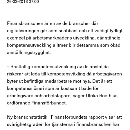
26-03-2018 07:00
Perspektiv
Nyheter
Finansbranschen är en av de branscher där
digitaliseringen går som snabbast och ett väldigt tydligt
Finansförbundets åsikter
exempel på arbetsmarknadens utveckling, där ständig
kompetensutveckling alltmer blir detsamma som ökad
Branschfrågor i fokus
anställningstrygghet.
Rapporter
– Bristfällig kompetensutveckling av de anställda
riskerar att leda till kompetensväxling då arbetsgivaren
Remissvar
byter ut befintliga medarbetare mot nya. Det är ett
kompetensslöseri som är kostsamt både för
Demokratifrågor
arbetsgivare och arbetstagare, säger Ulrika Boëthius,
ordförande Finansförbundet.
Nationella samarbeten
Ny branschstatistik i Finansförbundets rapport visar att
Internationellt arbete
svårighetsgraden för tjänsterna i finansbranschen har