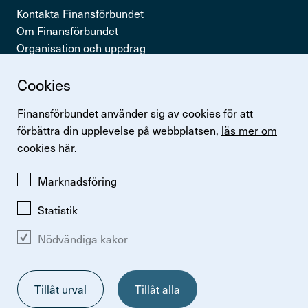
Kontakta Finansförbundet
Om Finansförbundet
Organisation och uppdrag
Press & opinion
Cookies
Snabb­länkar
Finansförbundet använder sig av cookies för att
Logga in
förbättra din upplevelse på webbplatsen,
läs mer om
Lönestatistik
cookies här.
Finansförbundets kollektivavtal
Perspektiv
Marknadsföring
Statistik
Nödvändiga kakor
Ändra inställningar för kakor
Om kakor
Så hanterar vi personuppgifter
Tillåt urval
Tillåt alla