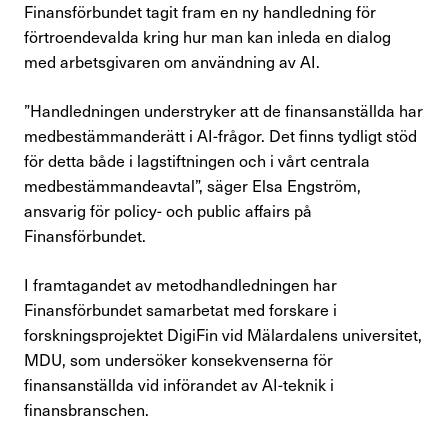
Finansförbundet tagit fram en ny handledning för
Förtroendevald
förtroendevalda kring hur man kan inleda en dialog
med arbetsgivaren om användning av AI.
Kontakta oss
”Handledningen understryker att de finansanställda har
medbestämmanderätt i AI-frågor. Det finns tydligt stöd
In English
för detta både i lagstiftningen och i vårt centrala
medbestämmandeavtal”, säger Elsa Engström,
ansvarig för policy- och public affairs på
Logga in
Finansförbundet.
I framtagandet av metodhandledningen har
Finansförbundet samarbetat med forskare i
forskningsprojektet DigiFin vid Mälardalens universitet,
MDU, som undersöker konsekvenserna för
finansanställda vid införandet av AI-teknik i
finansbranschen.