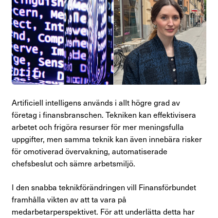
Perspektiv
Nyheter
Finansförbundets åsikter
Branschfrågor i fokus
Artificiell intelligens används i allt högre grad av
Rapporter
företag i finansbranschen. Tekniken kan effektivisera
arbetet och frigöra resurser för mer meningsfulla
Remissvar
uppgifter, men samma teknik kan även innebära risker
för omotiverad övervakning, automatiserade
Demokratifrågor
chefsbeslut och sämre arbetsmiljö.
Nationella samarbeten
I den snabba teknikförändringen vill Finansförbundet
framhålla vikten av att ta vara på
Internationellt arbete
medarbetarperspektivet. För att underlätta detta har