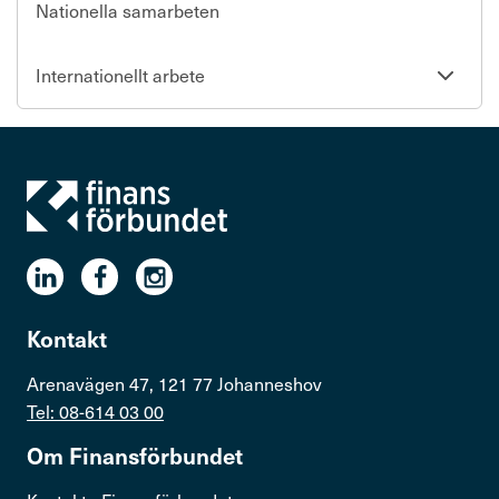
Nationella samarbeten
Se
Internationellt arbete
undersi
Kontakt
Arenavägen 47, 121 77 Johanneshov
Tel: 08-614 03 00
Om Finans­för­bundet