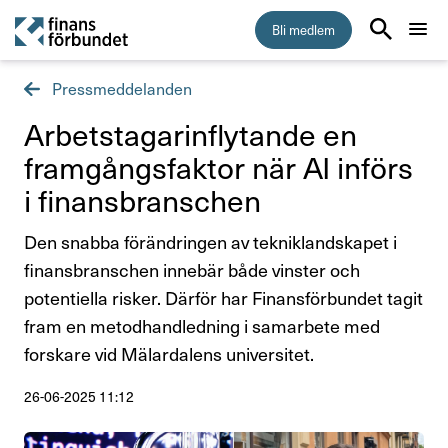
Bli medlem
Pressmeddelanden
Start
Arbets­ta­ga­rin­fly­tande en
Medlemskap
fram­gångs­faktor när AI införs
i finans­bran­schen
Råd & stöd
Den snabba förändringen av tekniklandskapet i
Om Finansförbundet
finansbranschen innebär både vinster och
potentiella risker. Därför har Finansförbundet tagit
Press & opinion
fram en metodhandledning i samarbete med
forskare vid Mälardalens universitet.
Presskontakt
26-06-2025 11:12
Pressmeddelanden