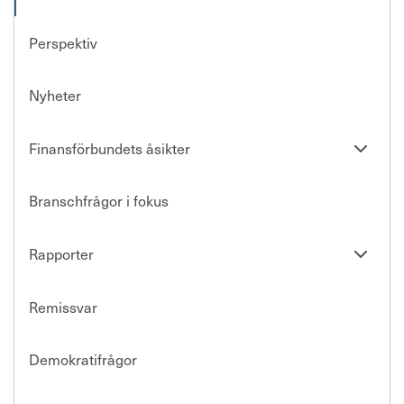
Perspektiv
Nyheter
Se
Finansförbundets åsikter
undersi
Branschfrågor i fokus
Se
Rapporter
undersi
Remissvar
Demokratifrågor