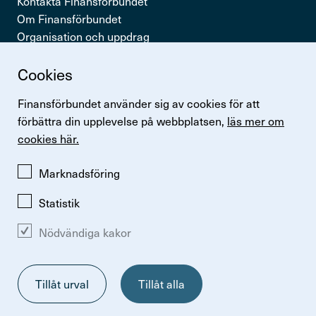
Kontakta Finansförbundet
Om Finansförbundet
Organisation och uppdrag
Press & opinion
Cookies
Snabb­länkar
Finansförbundet använder sig av cookies för att
Logga in
förbättra din upplevelse på webbplatsen,
läs mer om
Lönestatistik
cookies här.
Finansförbundets kollektivavtal
Perspektiv
Marknadsföring
Statistik
Nödvändiga kakor
Ändra inställningar för kakor
Om kakor
Så hanterar vi personuppgifter
Tillåt urval
Tillåt alla