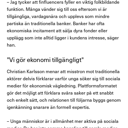
– Jag tycker att finfluencers fyller en viktig folkbildande
funktion. Många vänder sig till oss eftersom vi är
tillgängliga, vardagsnära och upplevs som mindre
partiska än traditionella banker. Banker har ofta
ekonomiska incitament att sälja dyra fonder eller
upplägg som inte alltid ligger i kundens intresse, säger
han.
"Vi gör ekonomi till­gäng­ligt"
Christian Karlsson menar att misstron mot traditionella
aktörer delvis förklarar varför unga söker sig till sociala
medier för ekonomisk vägledning. Plattformsformatet
gör det möjligt att förklara svåra saker på ett snabbt
och enkelt sätt, och relationen till följarna byggs genom
igenkänning snarare än formell expertis.
– Unga människor är i allmänhet mer aktiva på sociala
medier. De har inte samma koppling till gamla medier