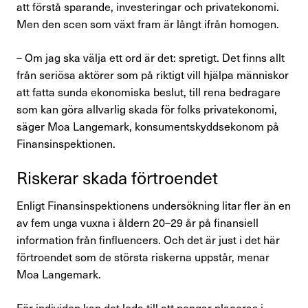
att förstå sparande, investeringar och privatekonomi.
Förtroendevald
Men den scen som växt fram är långt ifrån homogen.
– Om jag ska välja ett ord är det: spretigt. Det finns allt
Kontakta oss
från seriösa aktörer som på riktigt vill hjälpa människor
att fatta sunda ekonomiska beslut, till rena bedragare
som kan göra allvarlig skada för folks privatekonomi,
In English
säger Moa Langemark, konsumentskyddsekonom på
Finansinspektionen.
Logga in
Riskerar skada förtro­endet
Enligt Finansinspektionens undersökning litar fler än en
av fem unga vuxna i åldern 20–29 år på finansiell
information från finfluencers. Och det är just i det här
förtroendet som de största riskerna uppstår, menar
Moa Langemark.
För individen kan det leda till att pengar placeras i