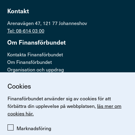
Kontakt
Arenavägen 47, 121 77 Johanneshov
Tel: 08-614 03 00
Om Finans­för­bundet
Kontakta Finansförbundet
Om Finansförbundet
Organisation och uppdrag
Press & opinion
Cookies
Snabb­länkar
Finansförbundet använder sig av cookies för att
Logga in
förbättra din upplevelse på webbplatsen,
läs mer om
Lönestatistik
cookies här.
Finansförbundets kollektivavtal
Perspektiv
Marknadsföring