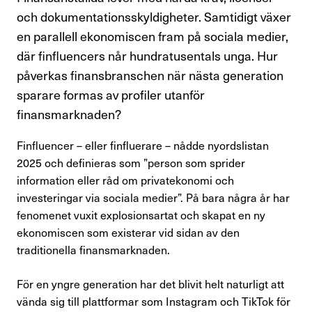
Perspektiv
och dokumentationsskyldigheter. Samtidigt växer
en parallell ekonomiscen fram på sociala medier,
Nyheter
där finfluencers når hundratusentals unga. Hur
påverkas finansbranschen när nästa generation
Finansförbundets åsikter
sparare formas av profiler utanför
finansmarknaden?
Branschfrågor i fokus
Finfluencer – eller finflu­erare – nådde nyordslistan
Rapporter
2025 och definieras som ”person som sprider
information eller råd om privatekonomi och
Remissvar
investeringar via sociala medier”. På bara några år har
fenomenet vuxit explosionsartat och skapat en ny
Demokratifrågor
ekonomiscen som existerar vid sidan av den
traditionella finansmarknaden.
Nationella samarbeten
För en yngre generation har det blivit helt naturligt att
Internationellt arbete
vända sig till plattformar som Instagram och TikTok för