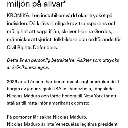
miljön på allvar"
Perspektiv
KRÖNIKA. I en instabil omvärld ökar trycket på
Nyheter
individen. Då krävs rimliga krav, transparens och
möjlighet att säga ifrån, skriver Hanna Gerdes,
Finansförbundets åsikter
människorättsjurist, folkbildare och ordförande för
Civil Rights Defenders.
Branschfrågor i fokus
Detta är en personlig betraktelse. Åsikter som uttrycks
Rapporter
är krönikörens egna.
Remissvar
2026 är ett år som har börjat minst sagt omskakande. I
början av januari gick USA in i Venezuela, fängslade
Demokratifrågor
Nicolas Maduro och förde honom till New York för att
ställas till rätta inför amerikansk domstol.
Nationella samarbeten
Få personer lär sakna Nicolas Maduro.
Internationellt arbete
Nicolas Maduro är inte Venezuelas legitima president