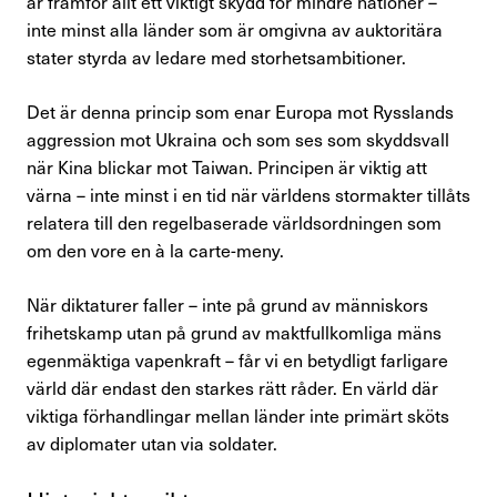
är framför allt ett viktigt skydd för mindre nationer –
inte minst alla länder som är omgivna av auktoritära
stater styrda av ledare med storhetsambitioner.
Det är denna princip som enar Europa mot Rysslands
aggression mot Ukraina och som ses som skyddsvall
när Kina blickar mot Taiwan. Principen är viktig att
värna – inte minst i en tid när världens stormakter tillåts
relatera till den regelbaserade världsordningen som
om den vore en à la carte-meny.
När diktaturer faller – inte på grund av människors
frihetskamp utan på grund av maktfullkomliga mäns
egenmäktiga vapenkraft – får vi en betydligt farligare
värld där endast den starkes rätt råder. En värld där
viktiga förhandlingar mellan länder inte primärt sköts
av diplomater utan via soldater.