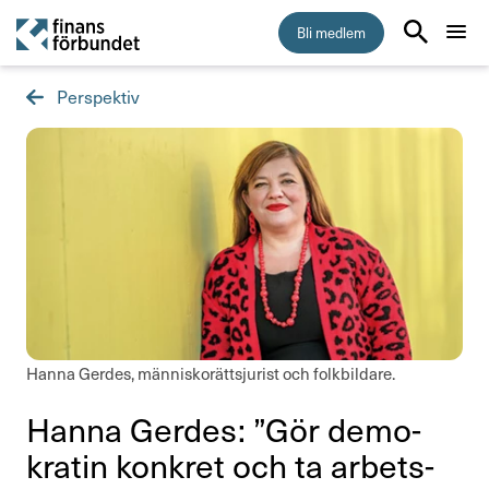
Bli medlem
Perspektiv
Start
Medlemskap
Råd & stöd
Om Finansförbundet
Press & opinion
Hanna Gerdes, människorättsjurist och folkbildare.
Presskontakt
Hanna Gerdes: ”Gör demo­
kratin konkret och ta arbets­
Pressmeddelanden