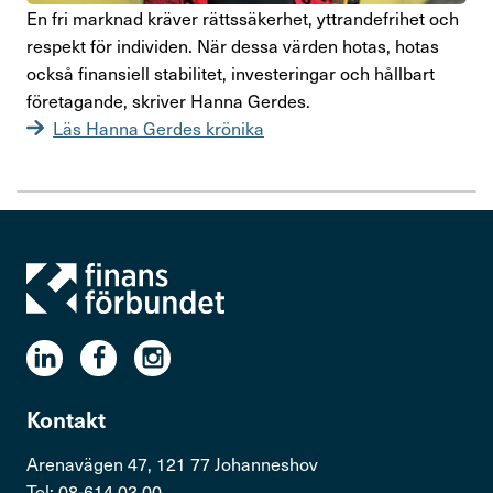
En fri marknad kräver rätts­sä­kerhet, yttran­de­frihet och
respekt för indi­viden. När dessa värden hotas, hotas
också finan­siell stabi­litet, inve­ste­ringar och håll­bart
före­ta­gande, skriver Hanna Gerdes.
Läs Hanna Gerdes krönika
Kontakt
Arenavägen 47, 121 77 Johanneshov
Tel: 08-614 03 00