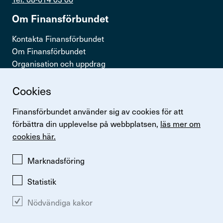
Om Finans­för­bundet
Kontakta Finansförbundet
Om Finansförbundet
Organisation och uppdrag
Press & opinion
Cookies
Snabb­länkar
Finansförbundet använder sig av cookies för att
Logga in
förbättra din upplevelse på webbplatsen,
läs mer om
Lönestatistik
cookies här.
Finansförbundets kollektivavtal
Perspektiv
Marknadsföring
Statistik
Nödvändiga kakor
Ändra inställningar för kakor
Om kakor