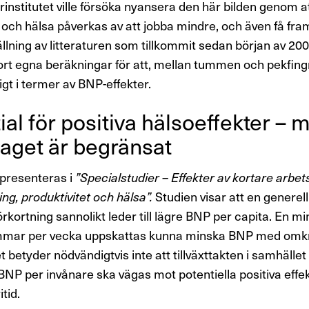
rinstitutet ville försöka nyansera den här bilden genom a
 och hälsa påverkas av att jobba mindre, och även få fra
ning av litteraturen som tillkommit sedan början av 2000
ort egna beräkningar för att, mellan tummen och pekfingr
igt i termer av BNP-effekter.
ial för posi­tiva hälso­ef­fekter – 
laget är begränsat
presenteras i
”Specialstudier – Effekter av kortare arbet
ing, produktivitet och hälsa”.
Studien visar att en generell
örkortning sannolikt leder till lägre BNP per capita. En mi
timmar per vecka uppskattas kunna minska BNP med omkr
t betyder nödvändigtvis inte att tillväxttakten i samhället
 BNP per invånare ska vägas mot potentiella positiva effe
itid.