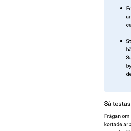
Fo
ar
ca
St
hä
Sa
by
de
Så testas 
Frågan om k
kortade arb