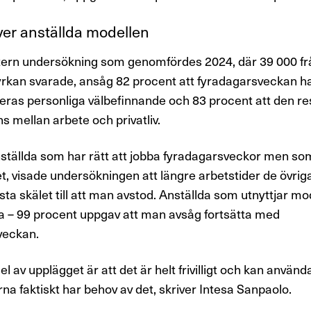
er anställda modellen
ntern undersökning som genomfördes 2024, där 39 000 fr
yrkan svarade, ansåg 82 procent att fyradagarsveckan h
deras personliga välbefinnande och 83 procent att den res
s mellan arbete och privatliv.
ställda som har rätt att jobba fyradagarsveckor men som 
et, visade undersökningen att längre arbetstider de övri
sta skälet till att man avstod. Anställda som utnyttjar mo
a – 99 procent uppgav att man avsåg fortsätta med
veckan.
del av upplägget är att det är helt frivilligt och kan använd
a faktiskt har behov av det, skriver Intesa Sanpaolo.