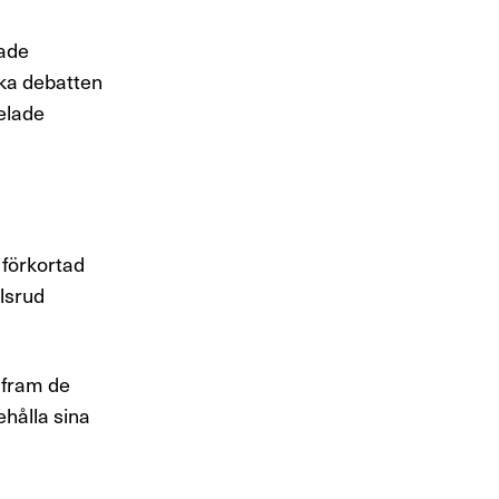
rade
ska debatten
elade
 förkortad
lsrud
a fram de
ehålla sina