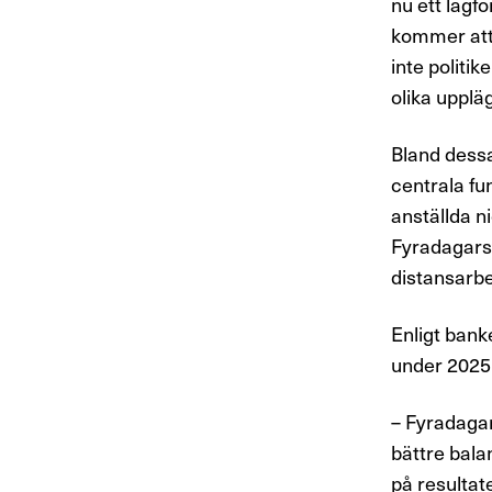
nu ett lagf
kommer att 
inte politi
olika upplä
Bland dessa
centrala fu
anställda ni
Fyradagarsv
distansarbe
Enligt bank
under 2025 
– Fyradagar
bättre balan
på resultat