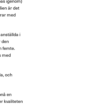
bbas igenom)
lien är det
erar med
nställda i
r den
n femte.
as med
a, och
pnå en
er kvaliteten