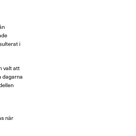
ån
ade
ulterat i
valt att
ga dagarna
dellen
as när