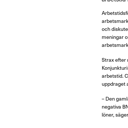
Arbetstidsf
arbetsmarkn
och diskute
meningar om
arbetsmark
Strax efter 
Konjunkturi
arbetstid. 
uppdraget a
– Den gamla 
negativa BN
löner, säge