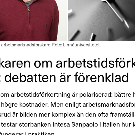
, arbetsmarknadsforskare. Foto: Linnéuniversitetet.
karen om arbets­tids­för­
: debatten är förenklad
om arbetstidsförkortning är polariserad: bättre 
t högre kostnader. Men enligt arbetsmarknadsfo
srud är bilden mer komplex än den ofta framställ
testar storbanken Intesa Sanpaolo i Italien hur 
fungerar i praktiken.