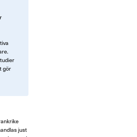
r
tiva
are.
tudier
t gör
rankrike
andlas just