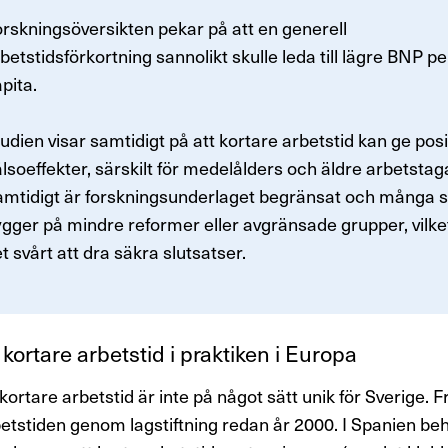
rskningsöversikten pekar på att en generell
betstidsförkortning sannolikt skulle leda till lägre BNP pe
pita.
udien visar samtidigt på att kortare arbetstid kan ge posi
lsoeffekter, särskilt för medelålders och äldre arbetstag
mtidigt är forskningsunderlaget begränsat och många s
gger på mindre reformer eller avgränsade grupper, vilke
t svårt att dra säkra slutsatser.
kortare arbetstid i prak­tiken i Europa
ortare arbetstid är inte på något sätt unik för Sverige. F
etstiden genom lagstiftning redan år 2000. I Spanien beh