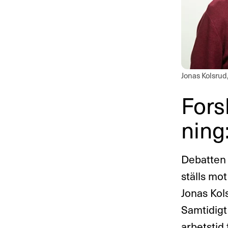
Jonas Kolsrud
Fors­
ning
Debatten 
ställs mo
Jonas Kol
Samtidigt 
arbetstid 