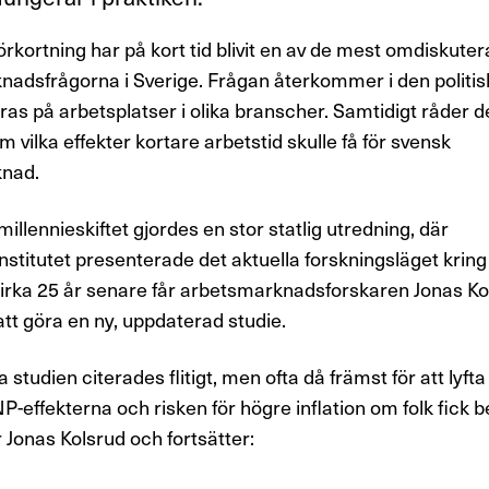
örkortning har på kort tid blivit en av de mest omdiskute
adsfrågorna i Sverige. Frågan återkommer i den politi
ras på arbetsplatser i olika branscher. Samtidigt råder d
 vilka effekter kortare arbetstid skulle få för svensk
nad.
millennieskiftet gjordes en stor statlig utredning, där
nstitutet presenterade det aktuella forskningsläget kring
Cirka 25 år senare får arbetsmarknadsforskaren Jonas Ko
tt göra en ny, uppdaterad studie.
studien citerades flitigt, men ofta då främst för att lyft
P-effekterna och risken för högre inflation om folk fick b
r Jonas Kolsrud och fortsätter: