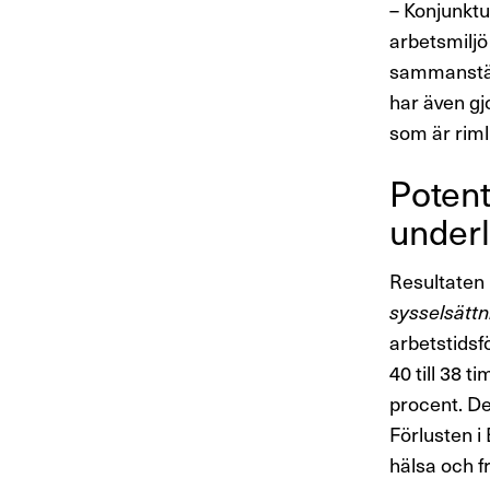
– Konjunktu
arbetsmiljö
sammanställ
har även gj
som är riml
Poten­t
under­
Resultaten 
sysselsättn
arbetstidsf
40 till 38 
procent. De
Förlusten i
hälsa och fr