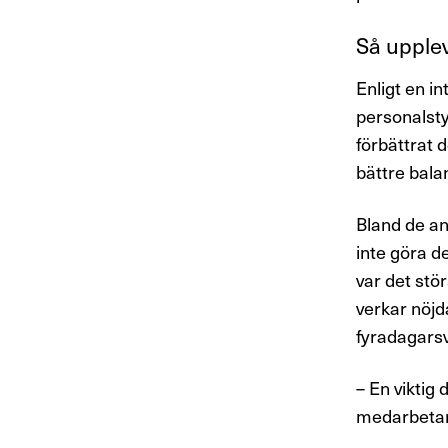
Så upplev
Enligt en i
personalst
förbättrat 
bättre balan
Bland de an
inte göra d
var det stör
verkar nöjd
fyradagars
– En viktig 
medarbetarn