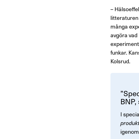
– Hälsoeffe
litterature
många exper
avgöra vad 
experiment 
funkar. Kan
Kolsrud.
”Speci
BNP, s
I speci
produkt
igenom 