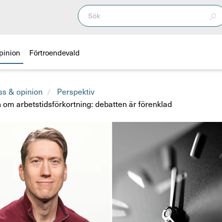
pinion
Förtroendevald
ss & opinion
Perspektiv
 om arbetstidsförkortning: debatten är förenklad