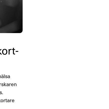
kort­
hälsa
rskaren
s.
kortare