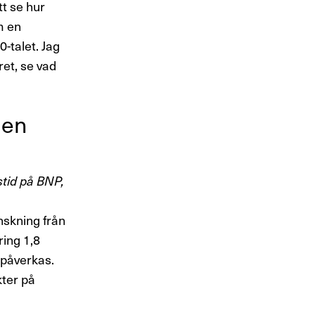
tt se hur
m en
-talet. Jag
et, se vad
men
stid på BNP,
nskning från
ing 1,8
 påverkas.
kter på