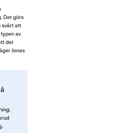
m
g. Det görs
svårt att
 typen av
tt det
säger Jonas
på
ning,
srud
g.