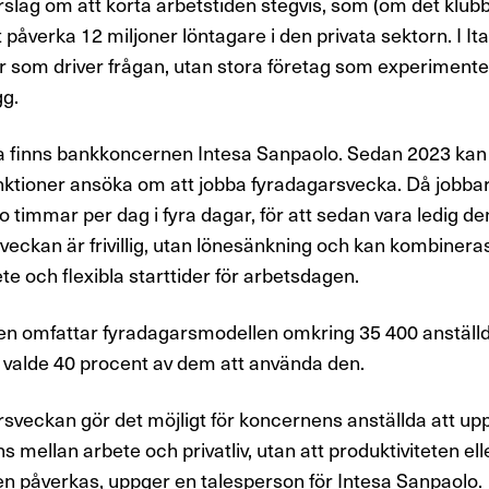
örslag om att korta arbetstiden stegvis, som (om det klu
påverka 12 miljoner löntagare i den privata sektorn. I Ita
ker som driver frågan, utan stora företag som experiment
gg.
 finns bankkoncernen Intesa Sanpaolo. Sedan 2023 kan a
nktioner ansöka om att jobba fyradagarsvecka. Då jobba
o timmar per dag i fyra dagar, för att sedan vara ledig de
eckan är frivillig, utan lönesänkning och kan kombiner
te och flexibla starttider för arbetsdagen.
en omfattar fyradagarsmodellen omkring 35 400 anställd
valde 40 procent av dem att använda den.
sveckan gör det möjligt för koncernens anställda att up
s mellan arbete och privatliv, utan att produktiviteten ell
en påverkas, uppger en talesperson för Intesa Sanpaolo.