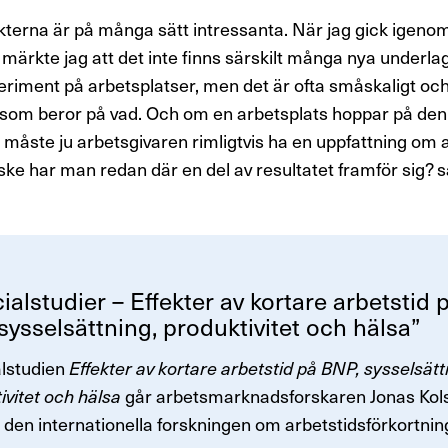
kterna är på många sätt intressanta. När jag gick igeno
n märkte jag att det inte finns särskilt många nya underla
iment på arbetsplatser, men det är ofta småskaligt och 
som beror på vad. Och om en arbetsplats hoppar på den
måste ju arbetsgivaren rimligtvis ha en uppfattning om a
ske har man redan där en del av resultatet framför sig? 
­alstu­dier – Effekter av kortare arbetstid 
yssel­sätt­ning, produk­ti­vitet och hälsa”
alstudien
Effekter av kortare arbetstid på BNP, sysselsätt
ivitet och hälsa
går arbetsmarknadsforskaren Jonas Kol
den internationella forskningen om arbetstidsförkortnin