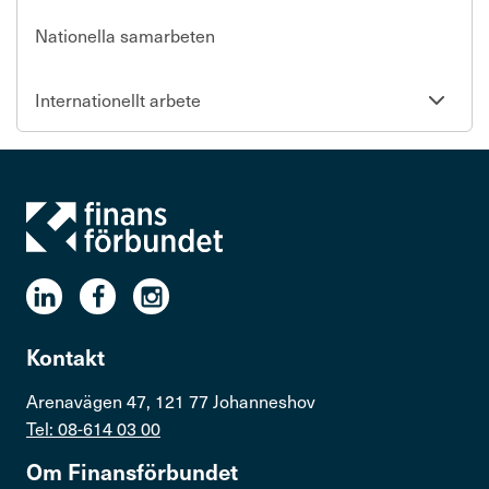
Nationella samarbeten
Se
Internationellt arbete
undersi
Kontakt
Arenavägen 47, 121 77 Johanneshov
Tel: 08-614 03 00
Om Finans­för­bundet