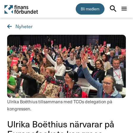
Bli medlem
Nyheter
Start
Medlemskap
Råd & stöd
Om Finansförbundet
Press & opinion
Ulrika Boëthius tillsammans med TCOs delegation på
kongressen.
Presskontakt
Ulrika Boëthius närvarar på
Pressmeddelanden