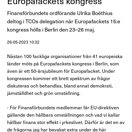
Europa­fac­kets kongress
Perspektiv
Finansförbundets ordförande Ulrika Boëthius
deltog i TCOs delegation när Europafackets 15:e
Nyheter
kongress hölls i Berlin den 23–26 maj.
Finansförbundets åsikter
26-05-2023 10:32
Branschfrågor i fokus
Nästan 100 fackliga organisationer från 41 europeiska
länder möts på Europafackets kongress i Berlin, som
Rapporter
även är ett 50-årsjubileum för Europafacket. Under
kongressen kommer ett brett spektrum av frågor
Remissvar
diskuteras och behandlas, bland annat demokrati,
jämställdhet och grön omställning.
Demokratifrågor
- För Finansförbundets medlemmar får EU-direktiven
Nationella samarbeten
gällande den hållbara omställningen och vad vi kallar
Internationellt arbete
hållbar finans stor effekt i yrkeslivet. Därför är det en av
de frågorna jag har bevakat extra under de här