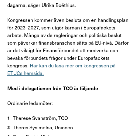
dagarna, säger Ulrika Boëthius.
Förtroendevald
Kongressen kommer även besluta om en handlingsplan
för 2023–2027, som utgör kärnan i Europafackets
Kontakta oss
arbete. Många av de regleringar och politiska beslut
som påverkar finansbranschen sätts på EU-nivå. Därför
In English
är det viktigt för Finansförbundet att medverka och
bevaka förbundets frågor under Europafackets
Logga in
kongress.
Här kan du läsa mer om kongressen på
ETUCs hemsida.
Med i delegationen från TCO är följande
Ordinarie ledamöter:
Therese Svanström, TCO
Theres Sysimetsä, Unionen