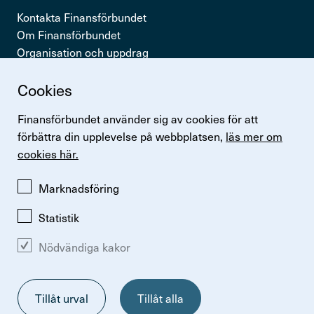
Kontakta Finansförbundet
Om Finansförbundet
Organisation och uppdrag
Press & opinion
Cookies
Snabb­länkar
Finansförbundet använder sig av cookies för att
Logga in
förbättra din upplevelse på webbplatsen,
läs mer om
Lönestatistik
cookies här.
Finansförbundets kollektivavtal
Perspektiv
Marknadsföring
Statistik
Nödvändiga kakor
Ändra inställningar för kakor
Om kakor
Så hanterar vi personuppgifter
Tillåt urval
Tillåt alla