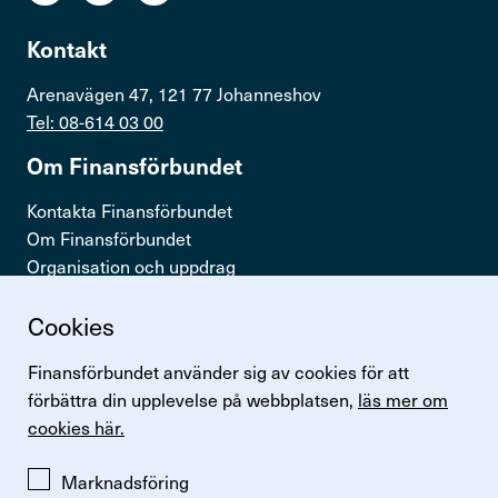
Teckna kollektivavtal
Kontakt
Visselblåsning
Arenavägen 47, 121 77 Johanneshov
Tel: 08-614 03 00
Press & opinion
Om Finans­för­bundet
Förtroendevald
Kontakta Finansförbundet
Om Finansförbundet
Organisation och uppdrag
Kontakta oss
Press & opinion
Cookies
Snabb­länkar
In English
Finansförbundet använder sig av cookies för att
Logga in
förbättra din upplevelse på webbplatsen,
läs mer om
Logga in
Lönestatistik
cookies här.
Finansförbundets kollektivavtal
Perspektiv
Marknadsföring