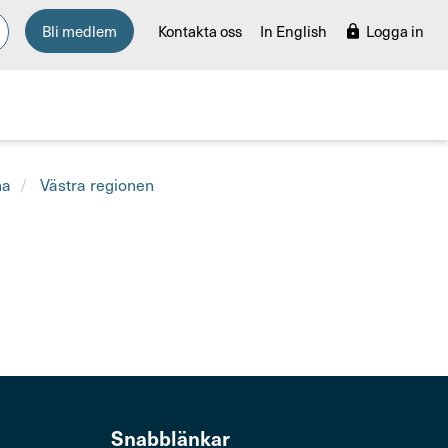
Bli medlem
Kontakta oss
In English
Logga in
na
Västra regionen
Snabb­länkar