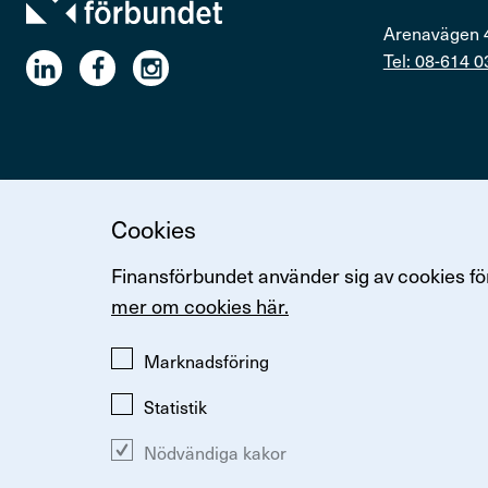
Arenavägen 
Tel: 08-614 0
Cookies
Ändra inställningar för kakor
Om kakor
Så hanterar vi p
Finansförbundet använder sig av cookies för
mer om cookies här.
Marknadsföring
Statistik
Nödvändiga kakor