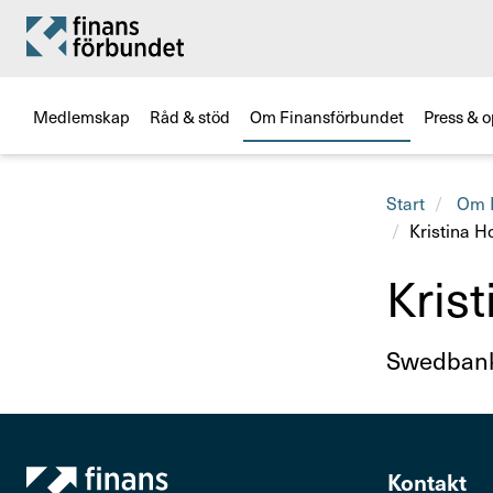
Medlemskap
Råd & stöd
Om Finansförbundet
Press & o
Start
Om F
Kristina H
Krist
Titel
Swed­ban
Kontakt