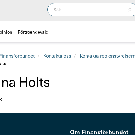
pinion
Förtroendevald
inansförbundet
Kontakta oss
Kontakta regionstyrelser
olts
ina Holts
k
Om Finans­för­bundet