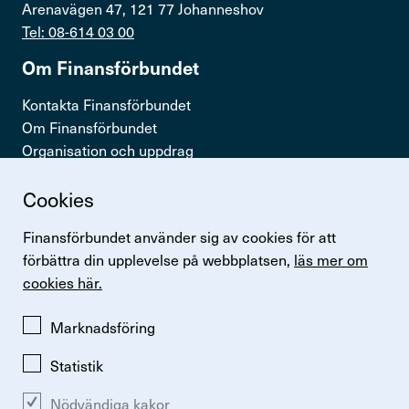
Arenavägen 47, 121 77 Johanneshov
Teckna kollektivavtal
Tel: 08-614 03 00
Visselblåsning
Om Finans­för­bundet
Kontakta Finansförbundet
Press & opinion
Om Finansförbundet
Organisation och uppdrag
Förtroendevald
Press & opinion
Cookies
Snabb­länkar
Finansförbundet använder sig av cookies för att
Kontakta oss
Logga in
förbättra din upplevelse på webbplatsen,
läs mer om
Lönestatistik
cookies här.
In English
Finansförbundets kollektivavtal
Perspektiv
Marknadsföring
Logga in
Statistik
Nödvändiga kakor
Ändra inställningar för kakor