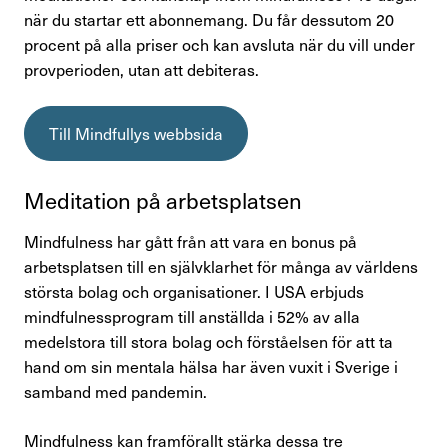
Personlig rådgivning och rättshjälp
när du startar ett abonnemang. Du får dessutom 20
procent på alla priser och kan avsluta när du vill under
Finansförbundets medlemsförmåner
provperioden, utan att debiteras.
Aktiviteter och föreläsningar
Till Mindfullys webbsida
Bli facklig representant
Medi­ta­tion på arbets­platsen
Avsluta medlemskap
Mindfulness har gått från att vara en bonus på
Råd & stöd
arbetsplatsen till en självklarhet för många av världens
största bolag och organisationer. I USA erbjuds
Om Finansförbundet
mindfulnessprogram till anställda i 52% av alla
medelstora till stora bolag och förståelsen för att ta
Press & opinion
hand om sin mentala hälsa har även vuxit i Sverige i
samband med pandemin.
Förtroendevald
Mindfulness kan framförallt stärka dessa tre