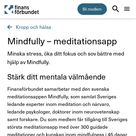
Bli medlem
Kropp och hälsa
Start
Mind­fully – medi­ta­tionsapp
Medlemskap
Minska stress, öka ditt fokus och sov bättre med
hjälp av Mindfully.
5 skäl att bli medlem i Finansförbundet
Stärk ditt mentala välmå­ende
Vem kan bli medlem
Finansförbundet samarbetar med den svenska
Vad kostar medlemskapet?
meditationsappen Mindfully, som samlat Sveriges
ledande experter inom meditation och närvaro,
Så byter du fackförbund
ledande psykologer, doktorer inom neurovetenskap
samt forskare. Du som medlem får tillgång till Sveriges
Inkomstförsäkring
största meditationsapp med över 300 guidade
meditationer och kunskap inom mindfulness i 45 dagar