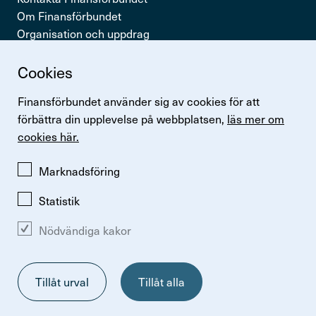
Om Finansförbundet
Organisation och uppdrag
Press & opinion
Cookies
Snabb­länkar
Finansförbundet använder sig av cookies för att
Logga in
förbättra din upplevelse på webbplatsen,
läs mer om
Lönestatistik
cookies här.
Finansförbundets kollektivavtal
Perspektiv
Marknadsföring
Statistik
Nödvändiga kakor
Ändra inställningar för kakor
Om kakor
Så hanterar vi personuppgifter
Tillåt urval
Tillåt alla