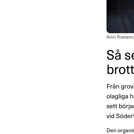
Amir Rostami, 
Så se
brott
Från grov
olagliga h
sett börja
vid Söder
Den organis