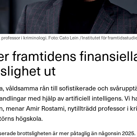
professor i krimi­no­logi. Foto: Cato Lein /Institutet för framtidsstudi
r fram­ti­dens finan­si­ell
s­lighet ut
a, våldsamma rån till sofistikerade och svåruppt
andlingar med hjälp av artificiell intelligens. Vi h
n, menar Amir Rostami, nytillträdd professor i kr
törns högskola.
erade brottsligheten är mer påtaglig än någonsin 2025.