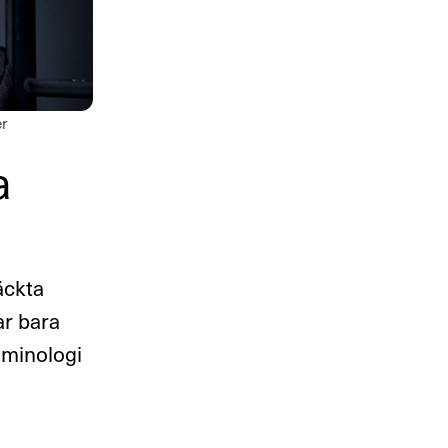
er
a
äckta
ar bara
iminologi