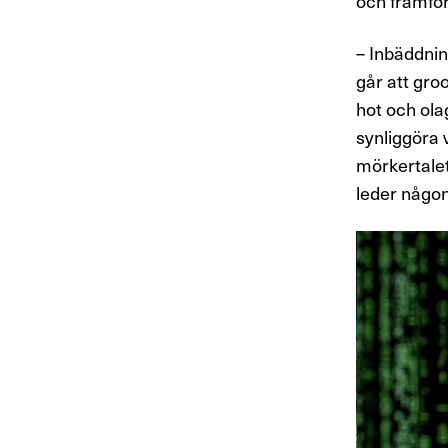
och framföra
– Inbäddning
går att
gro
hot och olag
synliggöra 
mörkertalet
leder någon