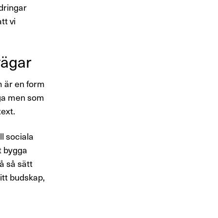
dringar
tt vi
 vägar
m är en form
iga men som
text.
l sociala
tt bygga
 så sätt
itt budskap,