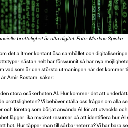
siella brottslighet är ofta digital. Foto: Markus Spiske
om det alltmer kontantlösa samhället och digitalisering
ottstyper
nästan
helt
har
försvunnit så har nya möjlighet
om v
ad som är
de
n
största utmaningen när det kommer till
t är Amir
Rostami
säker:
r den stora osäkerheten AI. Hur kommer det att underlätt
e brottsligheten
?
Vi behöver ställa oss frågan om alla se
 och företag som börjat använda AI för att utveckla och 
het lägger lika mycket resurser på att identifiera hur AI 
ett hot
.
H
ur täpp
e
r man till sårbarheterna? Vi har bara se