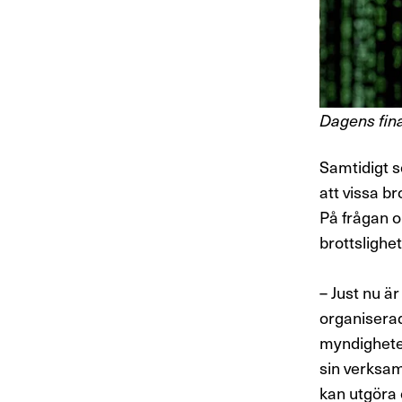
Dagens finan
Samtidigt s
att vissa br
På frågan 
brottslighe
– Just nu ä
organiserad
myndigheter
sin verksam
kan utgöra 