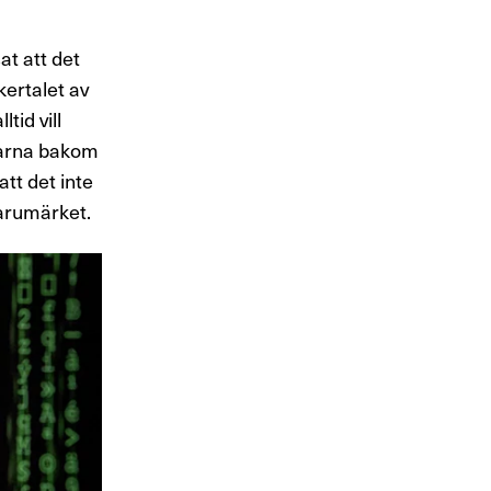
at att det
ertalet av
tid vill
ngarna bakom
tt det inte
varumärket.