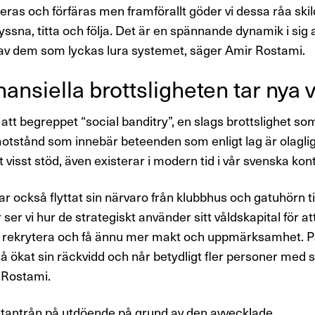
eras och förfäras men framförallt göder vi dessa råa skil
ssna, titta och följa. Det är en spännande dynamik i sig a
 av dem som lyckas lura systemet, säger Amir Rostami.
an­si­ella brotts­lig­heten tar nya
tt begreppet “social banditry”, en slags brottslighet so
motstånd som innebär beteenden som enligt lag är olagl
t visst stöd, även existerar i modern tid i vår svenska kon
r också flyttat sin närvaro från klubbhus och gatuhörn til
ser vi hur de strategiskt använder sitt våldskapital för a
 rekrytera och få ännu mer makt och uppmärksamhet. På
å ökat sin räckvidd och når betydligt fler personer med s
 Rostami.
ntantrån på utdöende på grund av den avvecklade