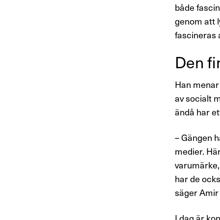
både fascin
genom att ly
fascineras
Den fin
Han menar a
av socialt 
ändå har et
– Gängen ha
medier. Här 
varumärke,
har de ocks
säger Amir
I dag är ko