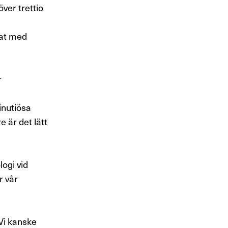
ver trettio
tat med
r
inutiösa
 är det lätt
logi vid
r vår
Vi kanske