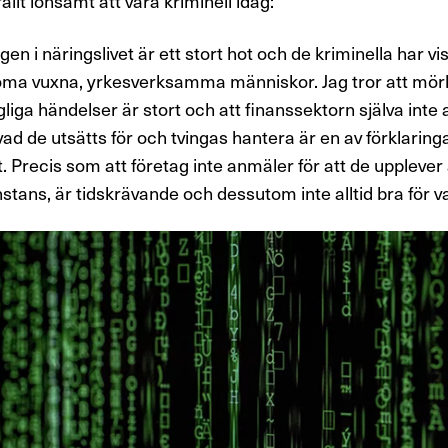
llt lönsamt att vara kriminell idag:
en i näringslivet är ett stort hot och de kriminella har vis
oma
vuxna, yrkesverksamma människor. Jag tror att mörk
liga händelser är stort och att finanssektorn själva inte all
vad de utsätts för och tvingas hantera är en av förklari
. Precis som att företag inte anmäler för att de upplever a
stans, är tidskrävande och dessutom inte alltid bra för 