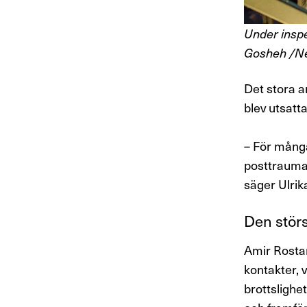
Under inspe
Gosheh /Ne
Det stora a
blev utsatt
– För många
posttraumat
säger Ulrik
Den stör
Amir
Rosta
kontakter, 
brottslighet