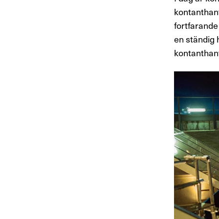
kontanthant
fortfarande
en ständig 
kontanthante