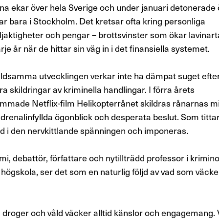
na ekar över hela Sverige och under januari detonerade ö
r bara i Stockholm. Det kretsar ofta kring personliga
jaktigheter och pengar – brottsvinster som ökar lavinar
rje år när de hittar sin väg in i det finansiella systemet.
ldsamma utvecklingen verkar inte ha dämpat suget efte
 skildringar av kriminella handlingar. I förra årets
made Netflix-film Helikopterrånet skildras rånarnas m
adrenalinfyllda ögonblick och desperata beslut. Som tittare
d i den nervkittlande spänningen och imponeras.
, debattör, författare och nytillträdd professor i krimino
högskola, ser det som en naturlig följd av vad som väcke
.
x, droger och våld väcker alltid känslor och engagemang. 