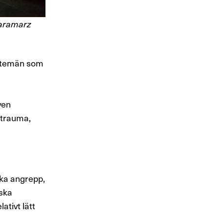
Faramarz
nstemän som
ven
 trauma,
ska angrepp,
iska
ativt lätt