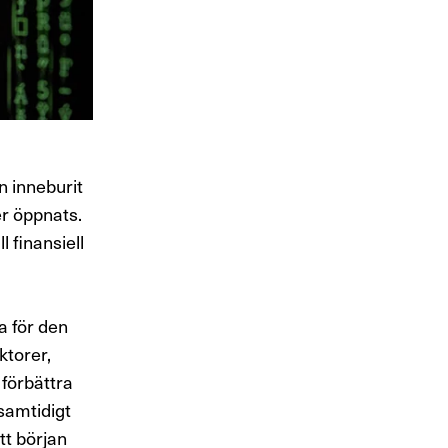
en
inneburit
er öppnats.
 finansiell
a för den
ktorer,
förbättra
samtidigt
tt början