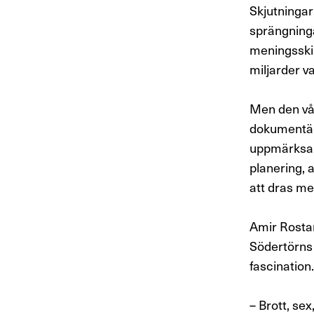
Skjutningar
sprängninga
meningsskil
miljarder va
Men den vå
dokumentära
uppmärksam
planering, 
att dras me
Amir Rostami
Södertörns 
fascination
– Brott, se