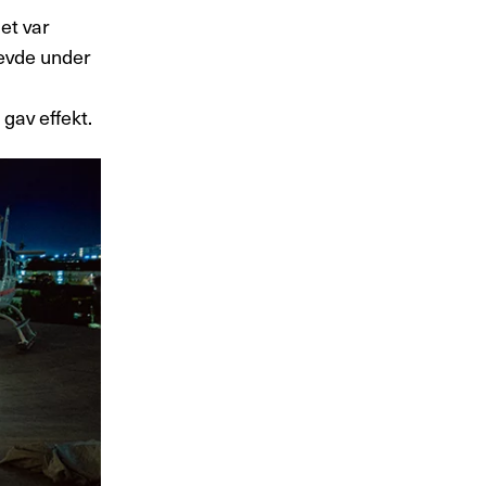
et var
levde under
 gav effekt.