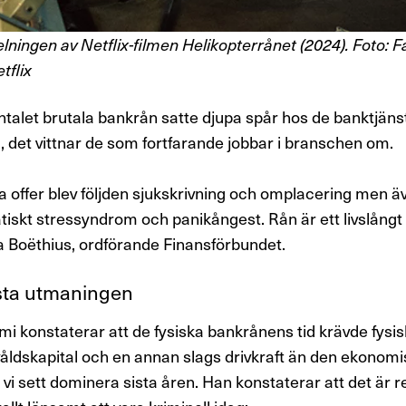
lningen av Netflix-filmen Helikopterrånet (2024). Foto: 
tflix
ntalet brutala bankrån satte djupa spår hos de banktjä
a, det vittnar de som fortfarande jobbar i branschen om.
 offer blev följden sjukskrivning och omplacering men ä
iskt stressyndrom och panikångest. Rån är ett livslångt
a Boëthius, ordförande Finansförbundet.
sta utma­ningen
mi
konstaterar att d
e fysiska bankrånens tid krävde fysi
våldskapital och en annan slags drivkraft än den ekonom
 vi sett dominera sista åren
.
Han
konstaterar att det är rel