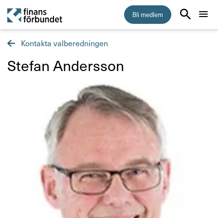
Bli medlem
Kontakta valberedningen
Start
Stefan Andersson
Medlemskap
Råd & stöd
Om Finansförbundet
Kontakta oss
Organisation och uppdrag
Så hanterar vi dina personuppgifter