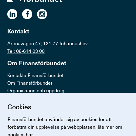
Kontakt
Arenavägen 47, 121 77 Johanneshov
Tel: 08-614 03 00
Om Finans­för­bundet
Kontakta Finansförbundet
Om Finansförbundet
Organisation och uppdrag
Press & opinion
Cookies
Snabb­länkar
Finansförbundet använder sig av cookies för att
Logga in
förbättra din upplevelse på webbplatsen,
läs mer om
Lönestatistik
cookies här.