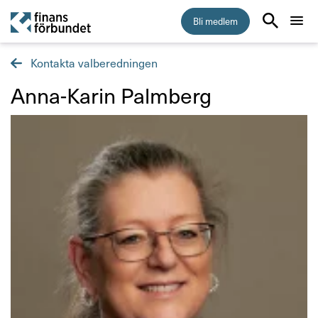
Bli medlem
Kontakta valberedningen
Start
Anna-Karin Palm­berg
Medlemskap
Råd & stöd
Om Finansförbundet
Kontakta oss
Organisation och uppdrag
Så hanterar vi dina personuppgifter