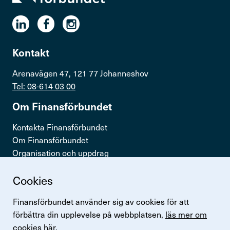
Kontakt
Arenavägen 47, 121 77 Johanneshov
Tel: 08-614 03 00
Om Finans­för­bundet
Kontakta Finansförbundet
Om Finansförbundet
Organisation och uppdrag
Press & opinion
Cookies
Snabb­länkar
Finansförbundet använder sig av cookies för att
Logga in
förbättra din upplevelse på webbplatsen,
läs mer om
Lönestatistik
cookies här.