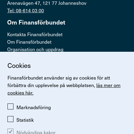
Arenavägen 47, 121 77 Johanneshov
Teckna kollektivavtal
Tel: 08-614 03 00
Visselblåsning
Om Finans­för­bundet
Kontakta Finansförbundet
Press & opinion
Om Finansförbundet
Organisation och uppdrag
Förtroendevald
Press & opinion
Cookies
Snabb­länkar
Finansförbundet använder sig av cookies för att
Kontakta oss
Logga in
förbättra din upplevelse på webbplatsen,
läs mer om
Lönestatistik
cookies här.
In English
Finansförbundets kollektivavtal
Perspektiv
Marknadsföring
Logga in
Statistik
Nödvändiga kakor
Ändra inställningar för kakor