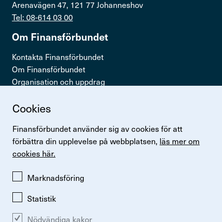
Arenavägen 47, 121 77 Johanneshov
Teckna kollektivavtal
Tel: 08-614 03 00
Visselblåsning
Om Finans­för­bundet
Kontakta Finansförbundet
Press & opinion
Om Finansförbundet
Organisation och uppdrag
Förtroendevald
Press & opinion
Cookies
Snabb­länkar
Finansförbundet använder sig av cookies för att
Kontakta oss
Logga in
förbättra din upplevelse på webbplatsen,
läs mer om
Lönestatistik
cookies här.
In English
Finansförbundets kollektivavtal
Perspektiv
Marknadsföring
Logga in
Statistik
Nödvändiga kakor
Ändra inställningar för kakor