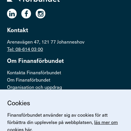
Kontakt
Arenavägen 47, 121 77 Johanneshov
Tel: 08-614 03 00
Om Finans­för­bundet
Kontakta Finansförbundet
Om Finansförbundet
Organisation och uppdrag
Press & opinion
Cookies
Snabb­länkar
Finansförbundet använder sig av cookies för att
Logga in
förbättra din upplevelse på webbplatsen,
läs mer om
Lönestatistik
cookies här.