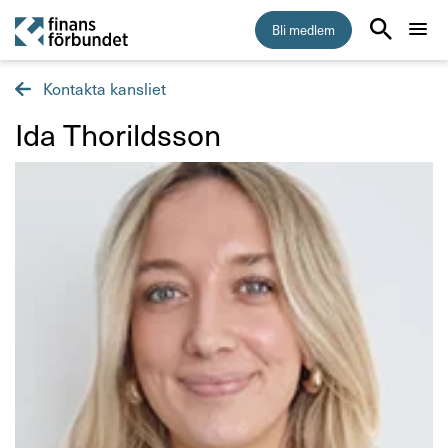
Bli medlem
Kontakta kansliet
Start
Ida Thorildsson
Medlemskap
Råd & stöd
Om Finansförbundet
Kontakta oss
Organisation och uppdrag
Så hanterar vi dina personuppgifter