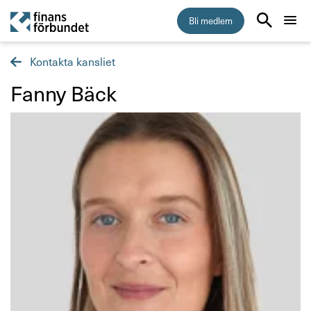
Bli medlem
Kontakta kansliet
Start
Fanny Bäck
Medlemskap
Råd & stöd
Om Finansförbundet
Kontakta oss
Organisation och uppdrag
Så hanterar vi dina personuppgifter