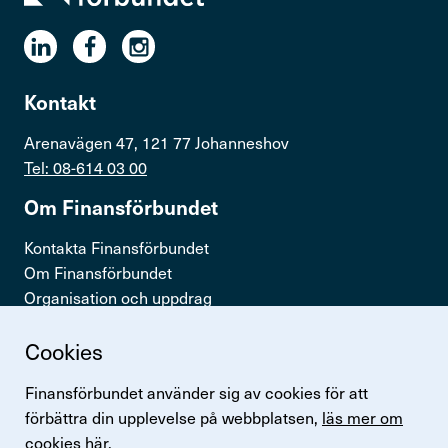
Kontakt
Arenavägen 47, 121 77 Johanneshov
Tel: 08-614 03 00
Om Finans­för­bundet
Kontakta Finansförbundet
Om Finansförbundet
Organisation och uppdrag
Press & opinion
Cookies
Snabb­länkar
Finansförbundet använder sig av cookies för att
Logga in
förbättra din upplevelse på webbplatsen,
läs mer om
Lönestatistik
cookies här.