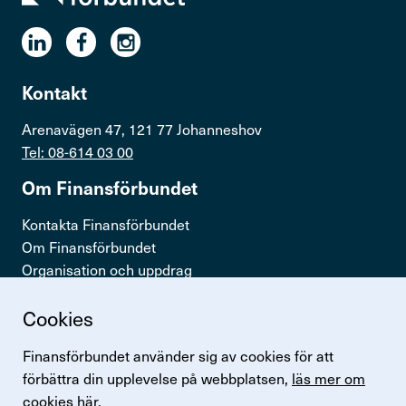
Kontakt
Arenavägen 47, 121 77 Johanneshov
Tel: 08-614 03 00
Om Finans­för­bundet
Kontakta Finansförbundet
Om Finansförbundet
Organisation och uppdrag
Press & opinion
Cookies
Snabb­länkar
Finansförbundet använder sig av cookies för att
Logga in
förbättra din upplevelse på webbplatsen,
läs mer om
Lönestatistik
cookies här.