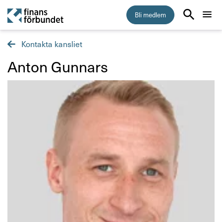
Bli medlem
Kontakta kansliet
Start
Anton Gunnars
Medlemskap
Råd & stöd
Om Finansförbundet
Kontakta oss
Organisation och uppdrag
Så hanterar vi dina personuppgifter