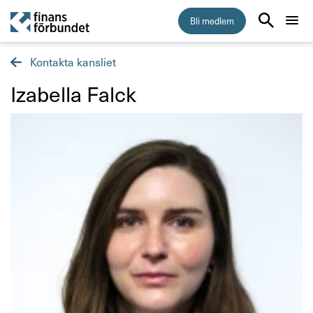
Bli medlem
Kontakta kansliet
Start
Izabella Falck
Medlemskap
Råd & stöd
Om Finansförbundet
Kontakta oss
Organisation och uppdrag
Så hanterar vi dina personuppgifter