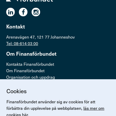
Kontakt
Arenavägen 47, 121 77 Johanneshov
Tel: 08-614 03 00
Om Finans­för­bundet
Kontakta Finansförbundet
Om Finansförbundet
Organisation och uppdrag
Press & opinion
Cookies
Snabb­länkar
Finansförbundet använder sig av cookies för att
Logga in
förbättra din upplevelse på webbplatsen,
läs mer om
Lönestatistik
cookies här.