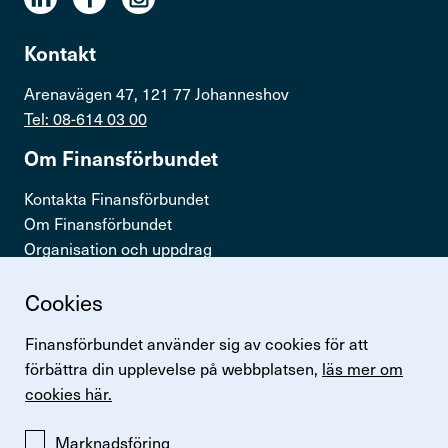
Kontakt
Arenavägen 47, 121 77 Johanneshov
Tel: 08-614 03 00
Om Finans­för­bundet
Kontakta Finansförbundet
Om Finansförbundet
Organisation och uppdrag
Press & opinion
Cookies
Snabb­länkar
Finansförbundet använder sig av cookies för att
Logga in
förbättra din upplevelse på webbplatsen,
läs mer om
Lönestatistik
cookies här.
Finansförbundets kollektivavtal
Perspektiv
Marknadsföring