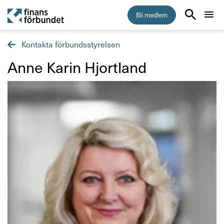
Bli medlem
Kontakta förbundsstyrelsen
Start
Anne Karin Hjort­land
Medlemskap
Råd & stöd
Om Finansförbundet
Kontakta oss
Organisation och uppdrag
Så hanterar vi dina personuppgifter