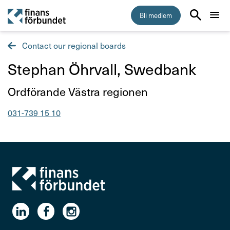
Bli medlem
Contact our regional boards
Start
Stephan Öhrvall, Swed­bank
Medlemskap
Titel
Ordfö­rande Västra regi­onen
Råd & stöd
Telefonnummer
031-739 15 10
Om Finansförbundet
Press & opinion
Förtroendevald