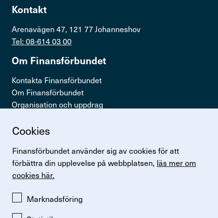
Kontakta oss
Kontakt
Arenavägen 47, 121 77 Johanneshov
In English
Tel: 08-614 03 00
Logga in
Om Finans­för­bundet
Kontakta Finansförbundet
Om Finansförbundet
Organisation och uppdrag
Press & opinion
Cookies
Snabb­länkar
Finansförbundet använder sig av cookies för att
Logga in
förbättra din upplevelse på webbplatsen,
läs mer om
Lönestatistik
cookies här.
Finansförbundets kollektivavtal
Perspektiv
Marknadsföring