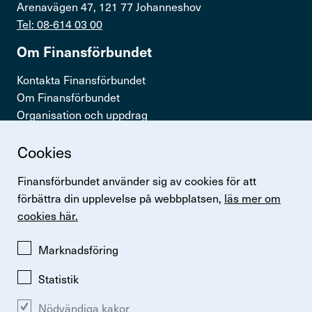
Arenavägen 47, 121 77 Johanneshov
Kontakta oss
Tel: 08-614 03 00
In English
Om Finans­för­bundet
Kontakta Finansförbundet
Logga in
Om Finansförbundet
Organisation och uppdrag
Press & opinion
Cookies
Snabb­länkar
Finansförbundet använder sig av cookies för att
Logga in
förbättra din upplevelse på webbplatsen,
läs mer om
Lönestatistik
cookies här.
Finansförbundets kollektivavtal
Perspektiv
Marknadsföring
Statistik
Nödvändiga kakor
Ändra inställningar för kakor