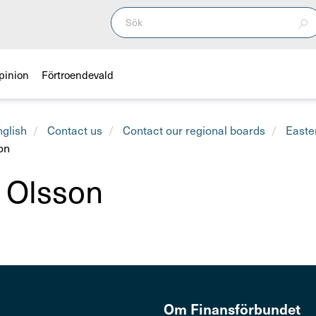
pinion
Förtroendevald
nglish
Contact us
Contact our regional boards
Easte
on
 Olsson
Om Finans­för­bundet