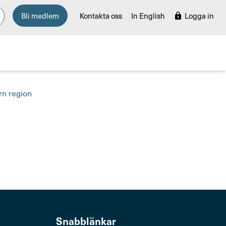
Bli medlem
Kontakta oss
In English
Logga in
rn region
Snabb­länkar