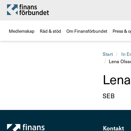
Medlemskap
Råd & stöd
Om Finansförbundet
Press & o
Start
In E
Lena Olss
Lena
Titel
SEB
Kontakt