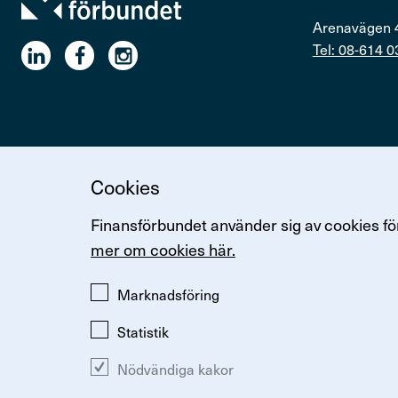
Arenavägen 
Tel: 08-614 0
Cookies
Ändra inställningar för kakor
Om kakor
Så hanterar vi p
Finansförbundet använder sig av cookies för
mer om cookies här.
Marknadsföring
Statistik
Nödvändiga kakor