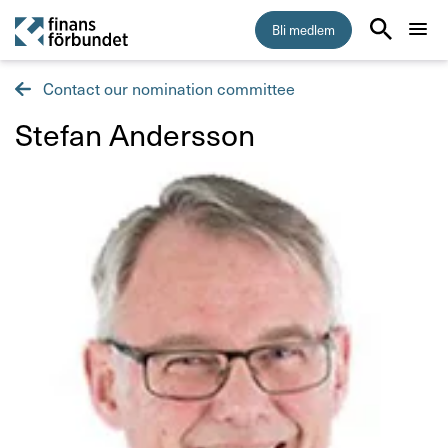
Bli medlem
Contact our nomination committee
Start
Stefan Andersson
Medlemskap
Råd & stöd
Om Finansförbundet
Press & opinion
Förtroendevald