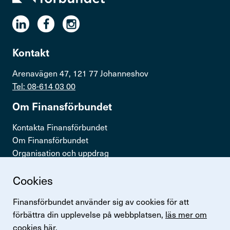
Kontakt
Arenavägen 47, 121 77 Johanneshov
Tel: 08-614 03 00
Om Finans­för­bundet
Kontakta Finansförbundet
Om Finansförbundet
Organisation och uppdrag
Press & opinion
Cookies
Snabb­länkar
Finansförbundet använder sig av cookies för att
Logga in
förbättra din upplevelse på webbplatsen,
läs mer om
Lönestatistik
cookies här.