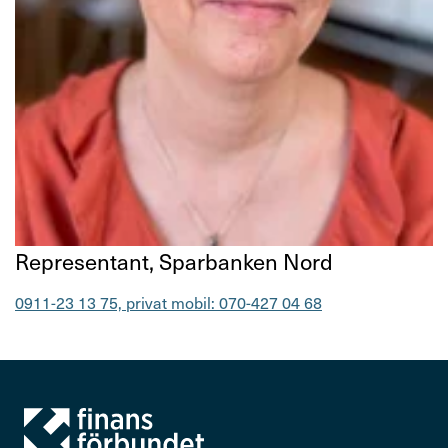
Kontakta oss
In English
Logga in
Titel
Repre­sen­tant, Spar­banken Nord
Telefonnummer
0911-23 13 75, privat mobil: 070-427 04 68