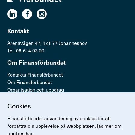
Kontakt
Arenavägen 47, 121 77 Johanneshov
Tel: 08-614 03 00
Om Finans­för­bundet
Kontakta Finansförbundet
Om Finansförbundet
Organisation och uppdrag
Press & opinion
Cookies
Snabb­länkar
Finansförbundet använder sig av cookies för att
Logga in
förbättra din upplevelse på webbplatsen,
läs mer om
Lönestatistik
cookies här.