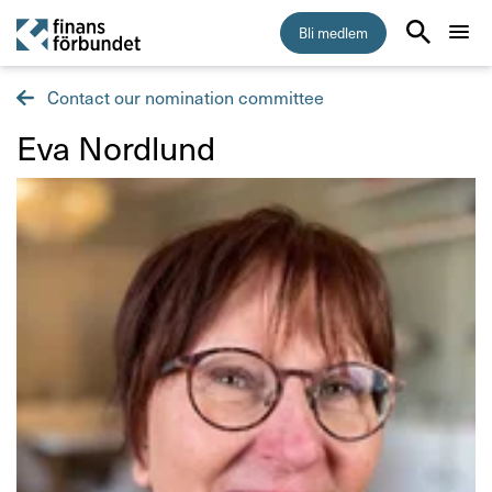
Bli medlem
Contact our nomination committee
Start
Eva Nord­lund
Medlemskap
Råd & stöd
Om Finansförbundet
Press & opinion
Förtroendevald